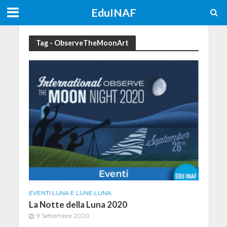
EduINAF
Tag - ObserveTheMoonArt
EVENTI
•
LUNA E LUNE
•
LUNA
La Notte della Luna 2020
9 Settembre 2020