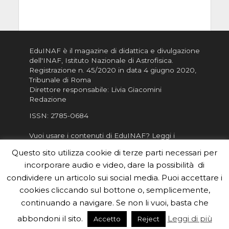
EduINAF è il magazine di didattica e divulgazione
dell'INAF,
Istituto Nazionale di Astrofisica
.
Registrazione n. 45/2020 in data 4 giugno 2020,
Tribunale di Roma
Direttore responsabile: Livia Giacomini
Redazione
ISSN:
2785-0684
Vuoi usare i contenuti di EduINAF?
Leggi i
Crediti
.
Questo sito utilizza cookie di terze parti necessari per
Informativa sulla Privacy
incorporare audio e video, dare la possibilità di
Informatva sui Cookie
condividere un articolo sui social media. Puoi accettare i
cookies cliccando sul bottone o, semplicemente,
Per la rubrica de l'Astronomo risponde, per
inviarci le tue foto o i tuoi contributi, scrivici a
continuando a navigare. Se non li vuoi, basta che
redazione.edu [chiocciola] inaf.it oppure
compila
abbondoni il sito.
Leggi di più
Accetto
Reject
il form