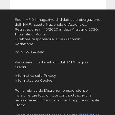
EduINAF è il magazine di didattica e divulgazione
dell'INAF,
Istituto Nazionale di Astrofisica
.
Registrazione n. 45/2020 in data 4 giugno 2020,
Tribunale di Roma
Direttore responsabile: Livia Giacomini
Redazione
ISSN:
2785-0684
Vuoi usare i contenuti di EduINAF?
Leggi i
Crediti
.
Informativa sulla Privacy
Informatva sui Cookie
Per la rubrica de l'Astronomo risponde, per
inviarci le tue foto o i tuoi contributi, scrivici a
redazione.edu [chiocciola] inaf.it oppure
compila
il form
Sei un insegnante? Scarica la nostra
brochure
da