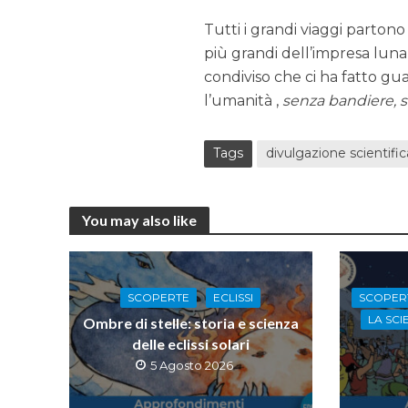
Tutti i grandi viaggi parton
più grandi dell’impresa lun
condiviso che ci ha fatto gu
l’umanità ,
senza bandiere, s
Tags
divulgazione scientific
You may also like
SCOPER
SCOPERTE
ECLISSI
LA SCI
Ombre di stelle: storia e scienza
delle eclissi solari
5 Agosto 2026