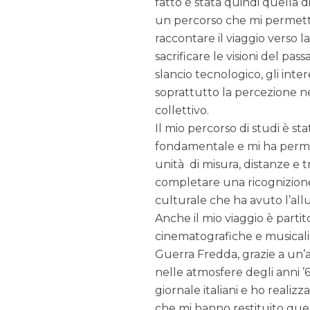
fatto è stata quindi quella d
un percorso che mi permett
raccontare il viaggio verso 
sacrificare le visioni del passat
slancio tecnologico, gli intere
soprattutto la percezione n
collettivo.
Il mio percorso di studi è sta
fondamentale e mi ha permes
unità di misura, distanze e 
completare una ricognizione d
culturale che ha avuto l’allu
Anche il mio viaggio è partit
cinematografiche e musical
Guerra Fredda, grazie a un’a
nelle atmosfere degli anni ’6
giornale italiani e ho realizzat
che mi hanno restituito que