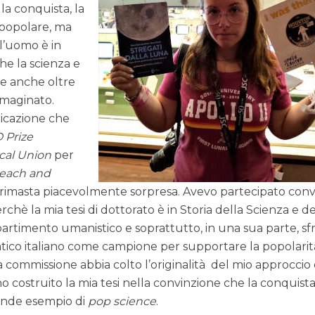
la conquista, la
 popolare, ma
l’uomo è in
he la scienza e
e anche oltre
immaginato.
icazione che
 Prize
cal Union
per
reach and
rimasta piacevolmente sorpresa. Avevo partecipato conv
rchè la mia tesi di dottorato è in Storia della Scienza e de
partimento umanistico e soprattutto, in una sua parte, sf
atico italiano come campione per supportare la popolari
a commissione abbia colto l’originalità del mio approccio
ho costruito la mia tesi nella convinzione che la conquist
grande esempio di
pop science
.