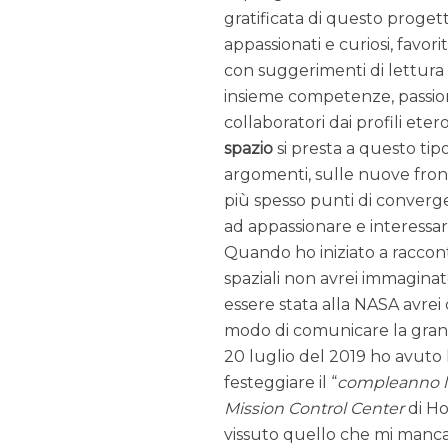
gratificata di questo progett
appassionati e curiosi, favori
con suggerimenti di lettura 
insieme competenze, passioni 
collaboratori dai profili etero
spazio
si presta a questo tip
argomenti, sulle nuove fron
più spesso punti di converge
ad appassionare e interessa
Quando ho iniziato a raccont
spaziali non avrei immagina
essere stata alla NASA avrei
modo di comunicare la grand
20 luglio del 2019 ho avuto l
festeggiare il “
compleanno 
Mission Control Center
di Ho
vissuto quello che mi mancav