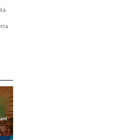
ità
utta
ani