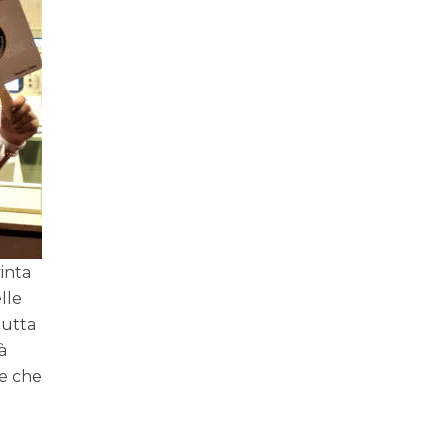
inta
lle
rutta
tà
 e che
a