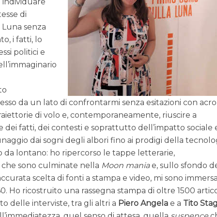
i individuare
esse di
la Luna senza
o, i fatti, lo
ssi politici e
ell’immaginario
to
so da un lato di confrontarmi senza esitazioni con acro
traiettorie di volo e, contemporaneamente, riuscire a
ei fatti, dei contesti e soprattutto dell’impatto sociale 
naggio dai sogni degli albori fino ai prodigi della tecnolo
o da lontano: ho ripercorso le tappe letterarie,
i che sono culminate nella
Moon mania
e, sullo sfondo d
ccurata scelta di fonti a stampa e video, mi sono immers
0. Ho ricostruito una rassegna stampa di oltre 1500 articol
o delle interviste, tra gli altri a
Piero Angela
e a
Tito Sta
ll’immediatezza, quel senso di attesa, quella
suspence
c