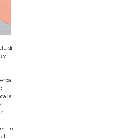
clo di
our
i
cerca
ci
ta la
o
te
liendo
molto