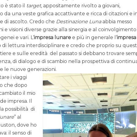
o è stato il
target
, appositamente rivolto a giovani,
to da una veste grafica accattivante e ricca di citazioni e i
e di ascolto. Credo che
Destinazione Luna
abbia messo
e visioni diverse grazie alla sinergia e al coinvolgimento
genei e vari. L’
impresa lunare
e più in generale l’
impresa
o di lettura interdisciplinare e credo che proprio su quest
tiere e sulle eredità del passato si debbano trovare se
nza, di dialogo e di scambio nella prospettiva di continu
re le nuove generazioni.
are i viaggi
to che dopo
 cambiato il mio
e impresa. Il
a possibilità di
lunare
” al
uston, dove ho
a: il senso di