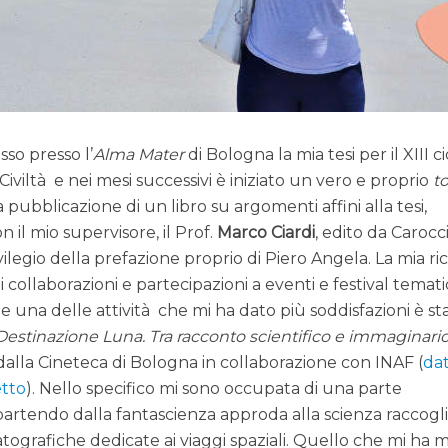
so presso l’
Alma Mater
di Bologna la mia tesi per il XIII ci
 Civiltà e nei mesi successivi è iniziato un vero e proprio
t
a pubblicazione di un libro su argomenti affini alla tesi,
con il mio supervisore, il Prof.
Marco Ciardi
, edito da Carocc
vilegio della prefazione proprio di Piero Angela. La mia ri
i collaborazioni e partecipazioni a eventi e festival temati
 una delle attività che mi ha dato più soddisfazioni è sta
Destinazione Luna. Tra racconto scientifico e immaginari
dalla Cineteca di Bologna in collaborazione con INAF (
da
etto
). Nello specifico mi sono occupata di una parte
artendo dalla fantascienza approda alla scienza raccog
tografiche dedicate ai viaggi spaziali. Quello che mi ha 