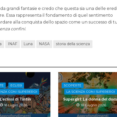
o da grandi fantasie e credo che questa sia una delle ered
are. Essa rappresenta il fondamento di quel sentimento
ardare alla conquista dello spazio come un successo di t
enza confini
.
a
INAF
Luna
NASA
storia della scienza
TE
ECLISSI
SCOPERTE
ENZA CON I SUPEREROI
LA SCIENZA CON I SUPEREROI
L’eclissi di Tintin
Supergirl: La donna del dom
16 Luglio 2026
18 Giugno 2026