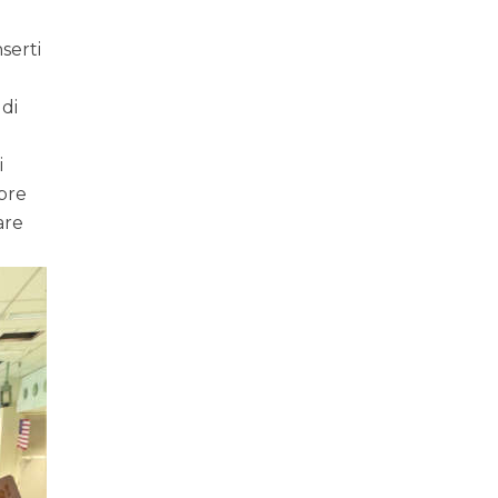
nserti
 di
i
mpre
are