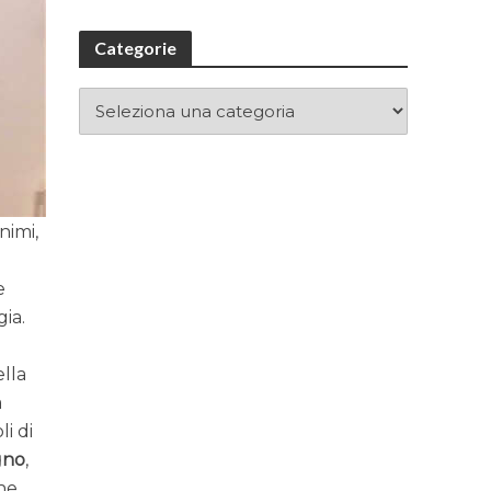
Categorie
nimi,
e
gia.
ella
a
i di
gno
,
he