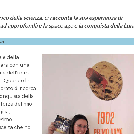
ico della scienza, ci racconta la sua esperienza di
 ad approfondire la space age e la conquista della Lun
24
a e della
tarsi con una
rie dell’uomo è
ida. Quando ho
torato di ricerca
conquista della
 forza del mio
gica,
esimo
 scelta che ho