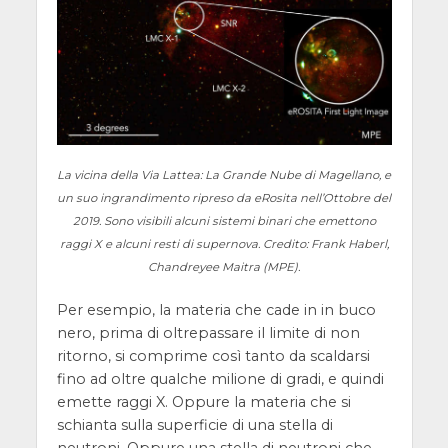
La vicina della Via Lattea: La Grande Nube di Magellano, e
un suo ingrandimento ripreso da eRosita nell’Ottobre del
2019. Sono visibili alcuni sistemi binari che emettono
raggi X e alcuni resti di supernova. Credito: Frank Haberl,
Chandreyee Maitra (MPE).
Per esempio, la materia che cade in in buco
nero, prima di oltrepassare il limite di non
ritorno, si comprime così tanto da scaldarsi
fino ad oltre qualche milione di gradi, e quindi
emette raggi X. Oppure la materia che si
schianta sulla superficie di una stella di