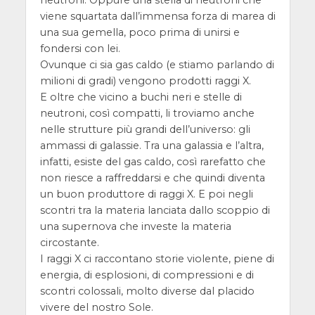
neutroni. Oppure una stella di neutroni che
viene squartata dall’immensa forza di marea di
una sua gemella, poco prima di unirsi e
fondersi con lei.
Ovunque ci sia gas caldo (e stiamo parlando di
milioni di gradi) vengono prodotti raggi X.
E oltre che vicino a buchi neri e stelle di
neutroni, così compatti, li troviamo anche
nelle strutture più grandi dell’universo: gli
ammassi di galassie. Tra una galassia e l’altra,
infatti, esiste del gas caldo, così rarefatto che
non riesce a raffreddarsi e che quindi diventa
un buon produttore di raggi X. E poi negli
scontri tra la materia lanciata dallo scoppio di
una supernova che investe la materia
circostante.
I raggi X ci raccontano storie violente, piene di
energia, di esplosioni, di compressioni e di
scontri colossali, molto diverse dal placido
vivere del nostro Sole.