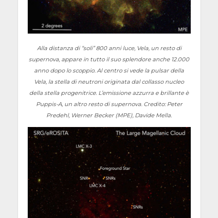
Alla distanza di “soli” 800 anni luce, Vela, un resto di
supernova, appare in tutto il suo splendore anche 12.000
anno dopo lo scoppio. Al centro si vede la pulsar della
Vela, la stella di neutroni originata dal collasso nucleo
della stella progenitrice. L’emissione azzurra e brillante è
Puppis-A, un altro resto di supernova. Credito: Peter
Predehl, Werner Becker (MPE), Davide Mella.