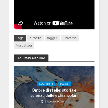
Tags
eRosita
raggi X
universo
Via Lattea
You may also like
SCOPERTE
ECLISSI
Ombre di stelle: storia e
scienza delle eclissi solari
5 Agosto 2026