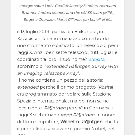
energie sopra 1 keV. Credito: Jeremy Sanders, Hermann
Brunner, Andrea Merloni and the eSASS team (MPE);
Eugene Churazov, Marat Gilfanov (on behalf of IKI).
il 13 luglio 2019, partiva da Baikonour, in
Kazakistan, un enorme razzo con a bordo
uno strumento sofisticato: un telescopio per i
raggi X. Anzi, ben sette telescopi, tutti uguali e
coordinati tra loro. Il suo nome?
eRosita
,
acronimo di “
extended Rà¶ntgen Survey with
an Imaging Telescope Array
“.
Il nome contiene un pezzo della storia:
extended
perchè il primo progetto (
Rosita
)
era programmato per volare sulla Stazione
Spaziale internazionale, ma poi non se ne
fece niente.
Rà¶ntgen
perchè in Germania i
raggi X si chiamano
raggi Rà¶ntgen
, in onore
del loro scopritore,
Wilhelm Rà¶ntgen
, che fu
il primo fisico a ricevere il premio Nobel, nel