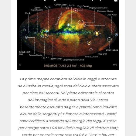
La prima mappa completa del cielo in raggi X ottenuta
da eRosita. In media, ogni zona del cielo e’ stata osservata
per circa 180 secondi. Nel piano orizzontale al centro
dell’immagine si vede il piano della Via Lattea,
pesantemente oscurato da gas e polveri. Sono indicate
alcune delle sorgenti piu’ famose o interessanti. I colori
sono codificati a seconda dell’energia dei raggi X: rosso
per energie sotto i 0.6 keV (keV=migliaia di elettron Volt);
verde per energie comprese tra 0.6 e 1 keV, e blu per