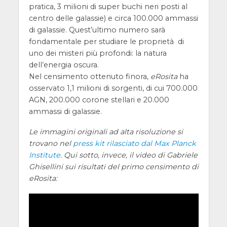
pratica, 3 milioni di super buchi neri posti al
centro delle galassie) e circa 100.000 ammassi
di galassie. Quest’ultimo numero sarà
fondamentale per studiare le proprietà di
uno dei misteri più profondi: la natura
dell’energia oscura.
Nel censimento ottenuto finora,
eRosita
ha
osservato 1,1 milioni di sorgenti, di cui 700.000
AGN, 200.000 corone stellari e 20.000
ammassi di galassie.
Le immagini originali ad alta risoluzione si
trovano nel
press kit rilasciato dal Max Planck
Institute
. Qui sotto, invece, il video di Gabriele
Ghisellini sui risultati del primo censimento di
eRosita: