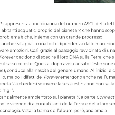
1
, rappresentazione binariua del numero ASCII della let
li abitanti acquatici proprio del pianeta
Y
, che hanno scop
 Il problema è che, insieme con un grande progresso
anche sviluppato una forte dipendenza dalle macchine
are emozioni. Così, grazie al passaggio ravvicinato di un
Forever
decidono di spedire il loro DNA sulla Terra, che si
on il sasso celeste. Questa, dopo aver causato l’estinzione 
ne), conduce alla nascita del genere umano. All’inizio le 
o, ma poi i difetti dei
Forever
emergono anche nell’uman
ianeta
Y
a chiedersi se invece la sesta estinzione non sia la
 “figli”.
ostanzialmente ambientato sul pianeta
Y
, a parte
Connect
o le vicende di alcuni abitanti della Terra e della loro 
ecnologia. Vista la trama dell’album, però, andiamo a