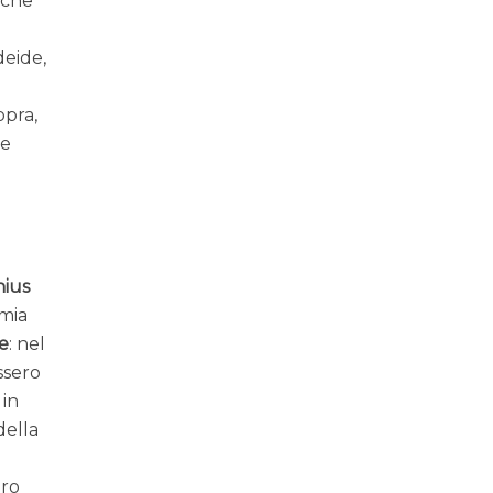
nche
deide,
opra,
le
nius
rmia
e
: nel
ssero
 in
della
ero