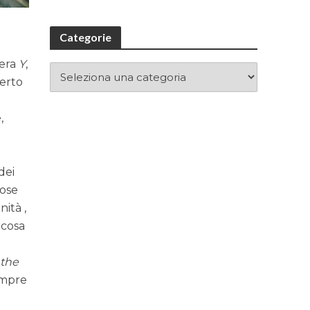
Categorie
tera
Y
,
erto
,
a
dei
cose
ità ,
 cosa
 the
sempre