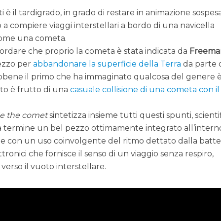
i è il tardigrado, in grado di restare in animazione sospes
 a compiere viaggi interstellari a bordo di una navicella
 come una cometa.
icordare che proprio la cometa è stata indicata da
Freema
ezzo per
abbandonare la superficie della Terra
da parte 
ebbene il primo che ha immaginato qualcosa del genere 
nto è frutto di una
casuale collisione di una cometa con il
e the comet
sintetizza insieme tutti questi spunti, scientif
e a termine un bel pezzo ottimamente integrato all’intern
e con un uso coinvolgente del ritmo dettato dalla batte
ttronici che fornisce il senso di un viaggio senza respiro,
verso il vuoto interstellare.