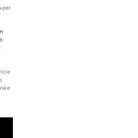
a per
n
di
è
ici e
o
ria e