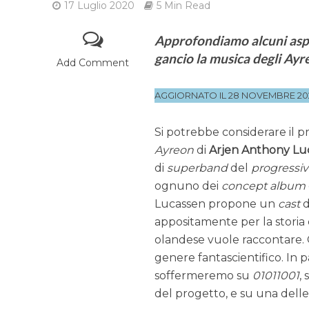
17 Luglio 2020
5 Min Read
Approfondiamo alcuni aspe
gancio la musica degli Ayr
Add Comment
AGGIORNATO IL 28 NOVEMBRE 20
Si potrebbe considerare il 
Ayreon
di
Arjen Anthony Lu
di
superband
del
progressi
ognuno dei
concept album
Lucassen propone un
cast
d
appositamente per la storia 
olandese vuole raccontare.
genere fantascientifico. In p
soffermeremo su
01011001
,
del progetto, e su una delle