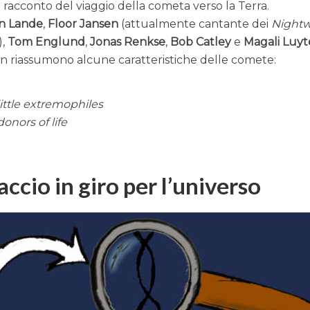
 il racconto del viaggio della cometa verso la Terra.
n Lande
,
Floor Jansen
(attualmente cantante dei
Nightw
),
Tom Englund
,
Jonas Renkse
,
Bob Catley
e
Magali Luy
en riassumono alcune caratteristiche delle comete:
ittle extremophiles
onors of life
ccio in giro per l’universo