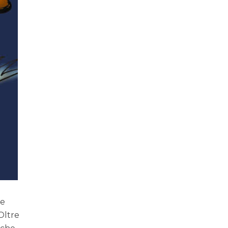
te
 Oltre