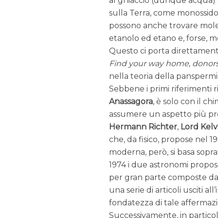
al ghiaccio (dunque acqua) s
sulla Terra, come monossido
possono anche trovare mole
etanolo ed etano e, forse, 
Questo ci porta direttamente
Find your way home, donors 
nella teoria della panspermi
Sebbene i primi riferimenti r
Anassagora
, è solo con il ch
assumere un aspetto più pre
Hermann Richter
,
Lord Kelv
che, da fisico, propose nel 1
moderna, però, si basa soprat
1974 i due astronomi propose
per gran parte composte da 
una serie di articoli usciti al
fondatezza di tale affermaz
Successivamente, in particol