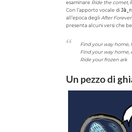
esaminare
Ride the comet
,
Con l’apporto vocale di
Jà¸r
all’epoca degli
After Forever
presenta alcuni versi che b
Find your way home, l
Find your way home, d
Ride your frozen ark
Un pezzo di ghia