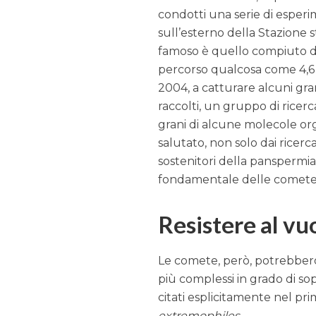
condotti una serie di esperim
sull’esterno della Stazione 
famoso è quello compiuto 
percorso qualcosa come 4,6 m
2004, a catturare alcuni gra
raccolti, un gruppo di ricer
grani di alcune molecole org
salutato, non solo dai ricer
sostenitori della panspermia,
fondamentale delle comete ne
Resistere al v
Le comete, però, potrebber
più complessi in grado di sop
citati esplicitamente nel pr
extremophiles
.