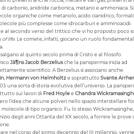
ono presenti anche roccia, metalli e vari gas, presenti a
 di carbonio, anidride carbonica, metano e ammoniaca. Si
cole organiche come metanolo, acido cianidrico, formal
molecole più complesse come idrocarburi e amminoacidi.
 al secondo verso del trittico che vi ho proposto poco s
of life
. Le comete, infatti, giocano un ruolo fondamenta
a.
isalgano al quinto secolo prima di Cristo e al filosofo
imico
Jà¶ns Jacob Berzelius
che la panspermia inizia ad
ttamente scientifico. A Berzelius si associano anche
in
,
Hermann von Helmholtz
e soprattutto
Svante Arrhe
903 una sorta di storia evolutiva dell’universo. La panspe
tutto sui lavori di
Fred Hoyle
e
Chandra Wickramasingh
ro l’idea che alcune polveri nello spazio interstellare fo
molecole di tipo organico. Fu lo stesso Wickramasinghe,
l’inizio degli anni Ottanta del XX secolo, a fornire le prove 
ione.
are nel corso del primo decennio del III millennio, venn