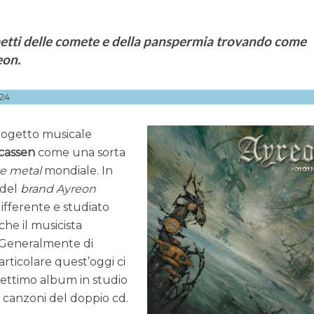
tti delle comete e della panspermia trovando come
eon.
24
progetto musicale
cassen
come una sorta
ve metal
mondiale. In
del
brand
Ayreon
ifferente e studiato
che il musicista
 Generalmente di
articolare quest’oggi ci
 settimo album in studio
 canzoni del doppio cd.