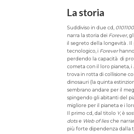
La storia
Suddiviso in due cd,
0101100
narra la storia dei
Forever
, g
il segreto della longevità .
tecnologico, i
Forever
hanno 
perdendo la capacità di prov
cometa con il loro pianeta, i
trova in rotta di collisione c
dinosauri (la quinta estinzio
sembrano andare per il megli
spingendo gli abitanti del p
migliore per il pianeta e i loro
Il primo cd, dal titolo
Y
, è s
dots
e
Web of lies
che narran
più forte dipendenza dalla t