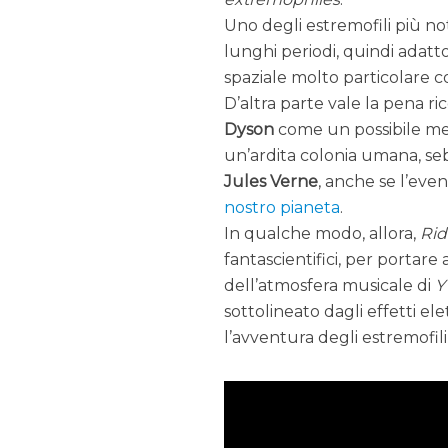
Uno degli estremofili più not
lunghi periodi, quindi adatto
spaziale molto particolare
D’altra parte vale la pena r
Dyson
come un possibile m
un’ardita colonia umana, s
Jules Verne
, anche se l’eve
nostro pianeta
.
In qualche modo, allora,
Rid
fantascientifici, per portar
dell’atmosfera musicale di
Y
sottolineato dagli effetti ele
l’avventura degli estremofili 