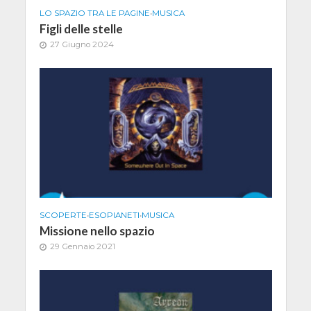
LO SPAZIO TRA LE PAGINE
•
MUSICA
Figli delle stelle
27 Giugno 2024
SCOPERTE
•
ESOPIANETI
•
MUSICA
Missione nello spazio
29 Gennaio 2021