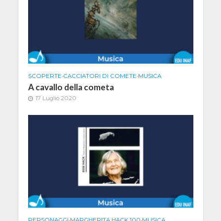
SCOPERTE
•
CACCIATORI DI COMETE
•
MUSICA
A cavallo della cometa
17 Luglio 2020
PERSONAGGI
•
MARGHERITA HACK 100
•
MUSICA