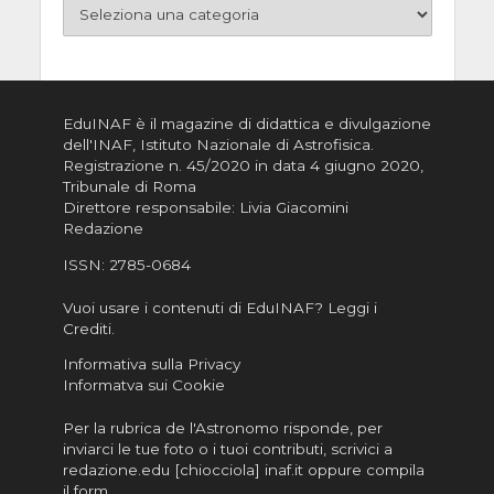
EduINAF è il magazine di didattica e divulgazione
dell'INAF,
Istituto Nazionale di Astrofisica
.
Registrazione n. 45/2020 in data 4 giugno 2020,
Tribunale di Roma
Direttore responsabile: Livia Giacomini
Redazione
ISSN:
2785-0684
Vuoi usare i contenuti di EduINAF?
Leggi i
Crediti
.
Informativa sulla Privacy
Informatva sui Cookie
Per la rubrica de l'Astronomo risponde, per
inviarci le tue foto o i tuoi contributi, scrivici a
redazione.edu [chiocciola] inaf.it oppure
compila
il form