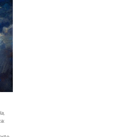
la
,
a:
osto