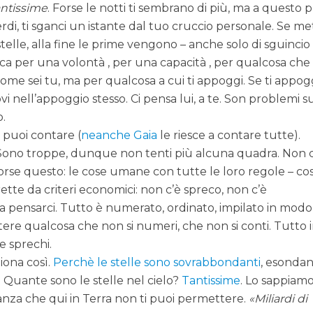
antissime
. Forse le notti ti sembrano di più, ma a questo
erdi, ti sganci un istante dal tuo cruccio personale. Se me
 stelle, alla fine le prime vengono – anche solo di sguincio
ca per una volontà , per una capacità , per qualcosa che 
ome sei tu, ma per qualcosa a cui ti appoggi. Se ti appogg
ovi nell’appoggio stesso. Ci pensa lui, a te. Son problemi su
.
e puoi contare (
neanche Gaia
le riesce a contare tutte).
Sono troppe, dunque non tenti più alcuna quadra. Non c
 forse questo: le cose umane con tutte le loro regole – cos
ette da criteri economici: non c’è spreco, non c’è
 a pensarci. Tutto è numerato, ordinato, impilato in modo
tere qualcosa che non si numeri, che non si conti. Tutto 
e sprechi.
iona così.
Perchè le stelle sono sovrabbondanti
, esonda
. Quante sono le stelle nel cielo?
Tantissime
. Lo sappiam
nza che qui in Terra non ti puoi permettere.
Miliardi di