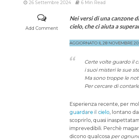
26 Settembre 2024
6 Min Read
Nei versi di una canzone d
cielo, che ci aiuta a super
Add Comment
AGGIORNATO IL 28 NOVEMBRE 20
Certe volte guardo il c
i suoi misteri le sue st
Ma sono troppe le nott
Per cercare di contarl
Esperienza recente, per molti
guardare il cielo
, lontano da
scoprirlo, quasi inaspettat
imprevedibili. Perchè magari 
dicono qualcosa
per ognun