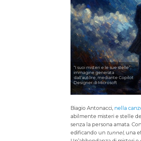
“I suoi misteri e le sue stelle”,
immagine generata
dall’autore, mediante Copilot
Designer di Microsoft
Biagio Antonacci,
nella can
abilmente misteri e stelle de
senza la persona amata. Con 
edificando un
tunnel
, una e
Un’abbondanza di misteri e