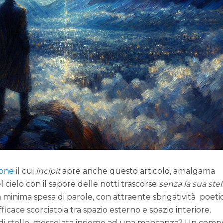
zone
il cui
incipit
apre anche questo articolo, amalgama
l cielo con il sapore delle notti trascorse
senza la sua stel
minima spesa di parole, con attraente sbrigatività poetic
fficace scorciatoia tra spazio esterno e spazio interiore.
 di stelle, mescolata insieme ad una mancanza? Un comp