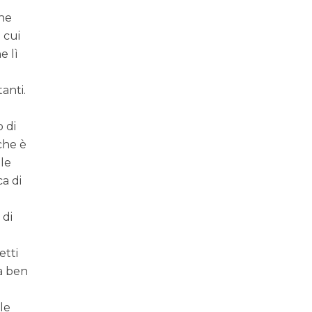
che
 cui
e lì
o
anti.
o di
 che è
lle
ca di
 di
etti
ia ben
le