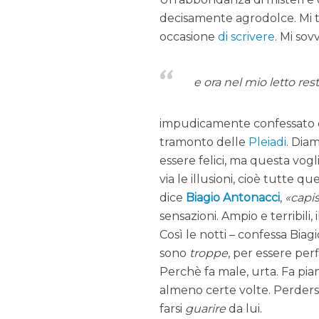
decisamente agrodolce. Mi to
occasione
di scrivere
. Mi so
e ora nel mio letto rest
impudicamente confessato da
tramonto delle
Pleiadi
. Diam
essere felici, ma questa vog
via le illusioni, cioè tutte q
dice
Biagio Antonacci
,
capis
sensazioni. Ampio e terribili,
Così le notti – confessa Biagi
sono
troppe
, per essere per
Perchè fa male, urta. Fa pian
almeno certe volte. Perdersi,
farsi
guarire
da lui.