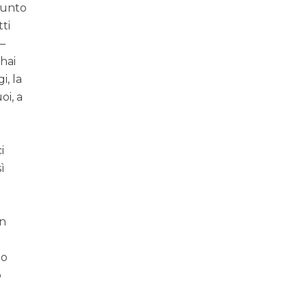
 punto
tti
 –
hai
i, la
oi, a
i
ì
in
no
o