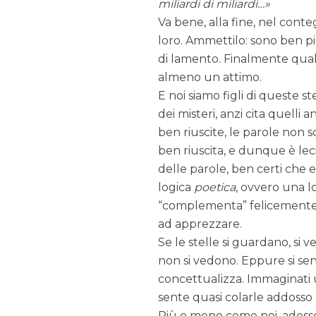
miliardi di miliardi…
Va bene, alla fine, nel conte
loro. Ammettilo: sono ben più
di lamento. Finalmente qual
almeno un attimo.
E noi siamo figli di queste st
dei misteri, anzi cita quelli
ben riuscite, le parole non 
ben riuscita, e dunque è leci
delle parole, ben certi che e
logica
poetica
, ovvero una l
“complementa” felicemente. 
ad apprezzare.
Se le stelle si guardano, si 
non si vedono. Eppure si sento
concettualizza. Immaginati u
sente quasi colarle addosso l
Più o meno come noi, adesso