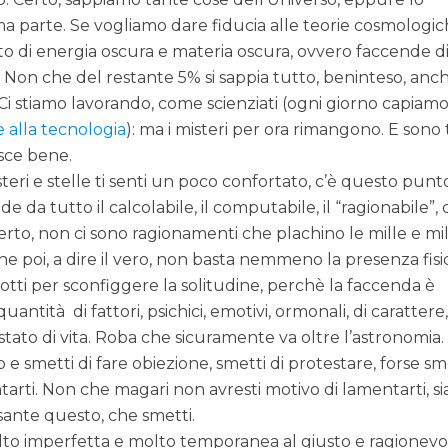
 parte. Se vogliamo dare fiducia alle teorie cosmologi
atto di energia oscura e materia oscura, ovvero faccende di
. Non che del restante 5% si sappia tutto, beninteso, anch
. Ci stiamo lavorando, come scienziati (ogni giorno capiam
 alla tecnologia
): ma i misteri per ora rimangono. E sono t
isce bene.
isteri e stelle ti senti un poco confortato, c’è questo punt
 da tutto il calcolabile, il computabile, il “ragionabile”,
erto, non ci sono ragionamenti che plachino le mille e mi
Che poi, a dire il vero, non basta nemmeno la presenza fisi
otti per sconfiggere la solitudine, perchè la faccenda è
ntità di fattori, psichici, emotivi, ormonali, di carattere,
di stato di vita. Roba che sicuramente va oltre l’astronomia.
o e smetti di fare obiezione, smetti di protestare, forse sm
arti. Non che magari non avresti motivo di lamentarti, s
ante questo, che smetti.
olto imperfetta e molto temporanea al giusto e ragionevo