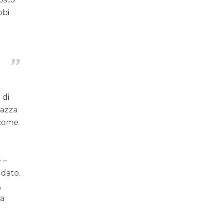
bbi
 di
pazza
o come
 –
 dato.
,
 a