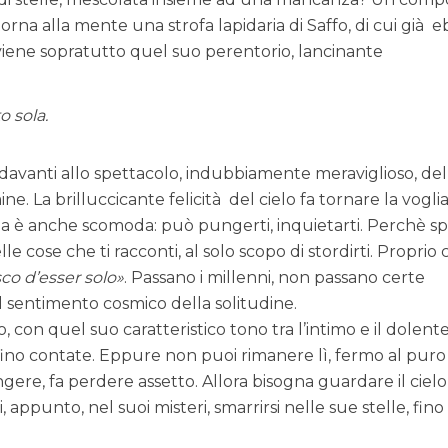
rna alla mente una strofa lapidaria di Saffo, di cui già e
vviene sopratutto quel suo perentorio, lancinante
o sola.
vanti allo spettacolo, indubbiamente meraviglioso, del
ine. La brilluccicante felicità del cielo fa tornare la voglia
lia è anche scomoda: può pungerti, inquietarti. Perchè s
uelle cose che ti racconti, al solo scopo di stordirti. Propri
co d’esser solo
. Passano i millenni, non passano certe
 il sentimento cosmico della solitudine.
o, con quel suo caratteristico tono tra l’intimo e il dolente
fino contate. Eppure non puoi rimanere lì, fermo al puro
gere, fa perdere assetto. Allora bisogna guardare il cielo
 appunto, nel suoi misteri, smarrirsi nelle sue stelle, fino