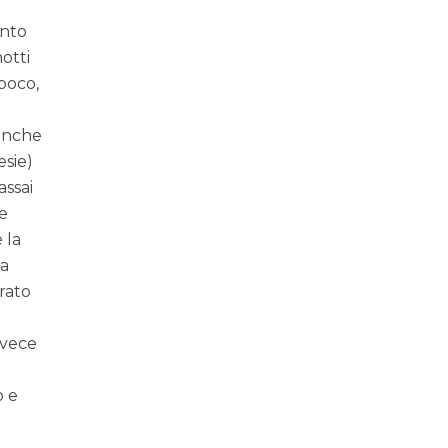
into
notti
poco,
 anche
esie)
ssai
ne
 la
la
rato
nvece
o e