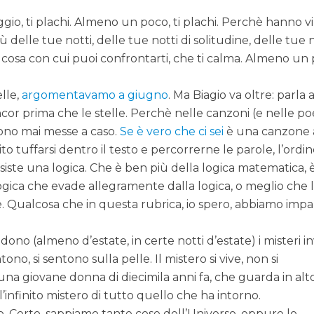
ggio, ti plachi. Almeno un poco, ti plachi. Perchè hanno v
 delle tue notti, delle tue notti di solitudine, delle tue 
cosa con cui puoi confrontarti, che ti calma. Almeno un 
elle,
argomentavamo a giugno
. Ma Biagio va oltre: parla
 ancor prima che le stelle. Perchè nelle canzoni (e nelle po
sono mai messe a caso.
Se è vero che ci sei
è una canzone a
to tuffarsi dentro il testo e percorrerne le parole, l’ordi
siste una logica. Che è ben più della logica matematica, è
ogica che evade allegramente dalla logica, o meglio che 
Qualcosa che in questa rubrica, io spero, abbiamo impa
vedono (almeno d’estate, in certe notti d’estate) i misteri i
no, si sentono sulla pelle. Il mistero si vive, non si
na giovane donna di diecimila anni fa, che guarda in alt
’infinito mistero di tutto quello che ha intorno.
. Certo, sappiamo tante cose dell’Universo, eppure lo