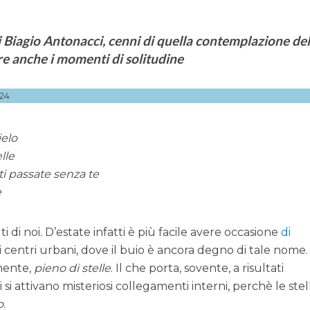
i Biagio Antonacci, cenni di quella contemplazione de
are anche i momenti di solitudine
24
ielo
elle
i passate senza te
e
 di noi. D’estate infatti è più facile avere occasione
di
i centri urbani, dove il buio è ancora degno di tale nome. 
amente,
pieno di stelle
. Il che porta, sovente, a risultati
si attivano misteriosi collegamenti interni, perchè le stel
o
.