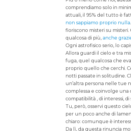
comprendiamo solo in minima
attuali, il 95% del tutto è f
non sappiamo proprio nulla
fioriscono misteri su misteri
qualcosa di più,
anche grazie
Ogni astrofisico serio, lo cap
Allora guardi il cielo e tra m
fuga, quel qualcosa che evade
proprio quello che cerchi. C
notti passate in solitudine. 
un’altra persona nelle tue n
complessa e coinvolge una qua
compatibilità , di interessi, 
Tu, però, osservi questo ciel
per un poco anche di lament
chiaro: comunque è interess
Da lì, da questa rinuncia m