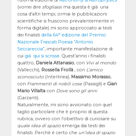
l’ultima edizione di
Astronomy & Astrophysics
(vorrei dire
sfogliassi
ma questa è già una
cosa d’altri tempi, ormai le pubblicazioni
scientifiche si fruiscono prevalentemente in
forma digitale) mi sono approcciato ai testi
dei finalisti
della 64° edizione del Premio
Nazionale Frascati Poesia “Antonio
Seccareccia”
, importante manifestazione di
cui
già qui si scrisse
. Quest’anno i finalisti
quattro,
Daniela Attanasio
, con
Vivi al mondo
(Vallecchi),
Rossella Frollà
, con
L’amico
sconosciuto
(Interlinea),
Massimo Morasso
,
con
Frammenti di nobili cose
(Passigli) e
Gian
Mario Villalta
con
Dove sono gli anni
(Garzanti).
Naturalmente, mi sono avvicinato con quel
taglio particolare che è proprio di questa
rubrica, ovvero con l’obiettivo di curiosare su
quale idea di spazio
emerga dai testi dei
finalisti. Perchè è certo che
un’idea di spazio