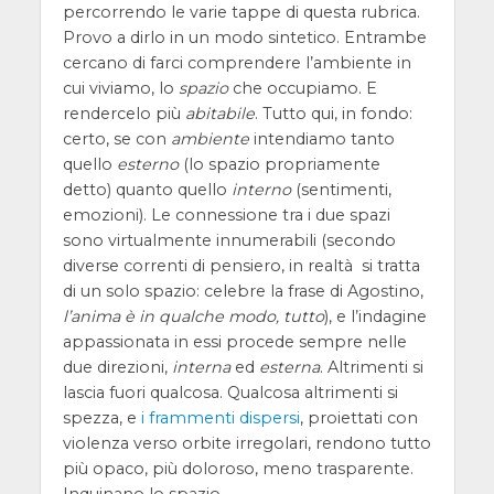
percorrendo le varie tappe di questa rubrica.
Provo a dirlo in un modo sintetico. Entrambe
cercano di farci comprendere l’ambiente in
cui viviamo, lo
spazio
che occupiamo. E
rendercelo più
abitabile
. Tutto qui, in fondo:
certo, se con
ambiente
intendiamo tanto
quello
esterno
(lo spazio propriamente
detto) quanto quello
interno
(sentimenti,
emozioni). Le connessione tra i due spazi
sono virtualmente innumerabili (secondo
diverse correnti di pensiero, in realtà si tratta
di un solo spazio: celebre la frase di Agostino,
l’anima è in qualche modo, tutto
), e l’indagine
appassionata in essi procede sempre nelle
due direzioni,
interna
ed
esterna
. Altrimenti si
lascia fuori qualcosa. Qualcosa altrimenti si
spezza, e
i frammenti dispersi
, proiettati con
violenza verso orbite irregolari, rendono tutto
più opaco, più doloroso, meno trasparente.
Inquinano lo spazio.