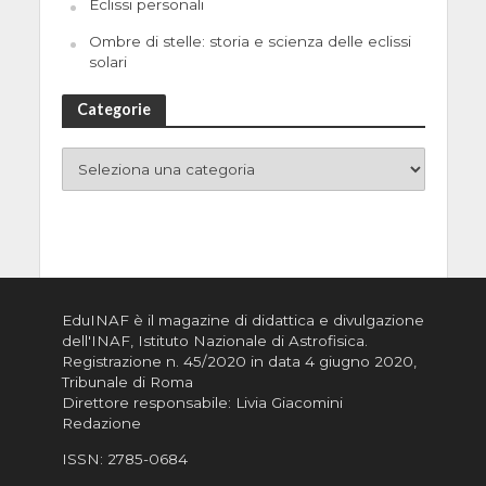
Eclissi personali
Ombre di stelle: storia e scienza delle eclissi
solari
Categorie
EduINAF è il magazine di didattica e divulgazione
dell'INAF,
Istituto Nazionale di Astrofisica
.
Registrazione n. 45/2020 in data 4 giugno 2020,
Tribunale di Roma
Direttore responsabile: Livia Giacomini
Redazione
ISSN:
2785-0684