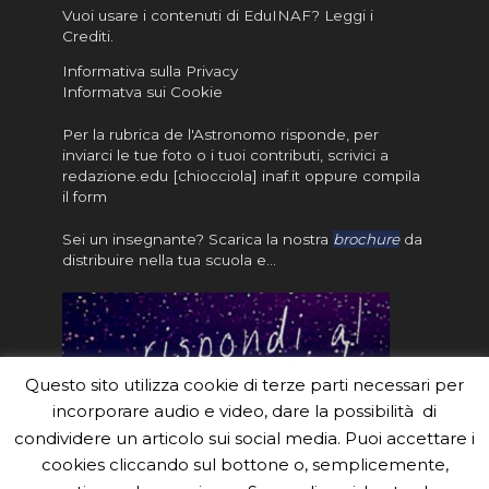
Vuoi usare i contenuti di EduINAF?
Leggi i
Crediti
.
Informativa sulla Privacy
Informatva sui Cookie
Per la rubrica de l'Astronomo risponde, per
inviarci le tue foto o i tuoi contributi, scrivici a
redazione.edu [chiocciola] inaf.it oppure
compila
il form
Sei un insegnante? Scarica la nostra
brochure
da
distribuire nella tua scuola e…
Questo sito utilizza cookie di terze parti necessari per
incorporare audio e video, dare la possibilità di
condividere un articolo sui social media. Puoi accettare i
cookies cliccando sul bottone o, semplicemente,