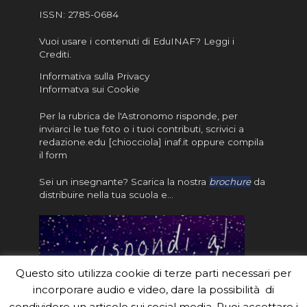
ISSN:
2785-0684
Vuoi usare i contenuti di EduINAF?
Leggi i
Crediti
.
Informativa sulla Privacy
Informatva sui Cookie
Per la rubrica de l'Astronomo risponde, per
inviarci le tue foto o i tuoi contributi, scrivici a
redazione.edu [chiocciola] inaf.it oppure
compila
il form
Sei un insegnante? Scarica la nostra
brochure
da
distribuire nella tua scuola e…
Questo sito utilizza cookie di terze parti necessari per
incorporare audio e video, dare la possibilità di
condividere un articolo sui social media. Puoi accettare i