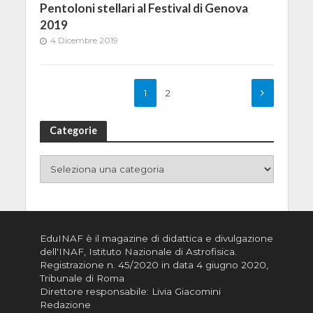
Pentoloni stellari al Festival di Genova
2019
4 Dicembre 2019
1
2
Categorie
EduINAF è il magazine di didattica e divulgazione
dell'INAF,
Istituto Nazionale di Astrofisica
.
Registrazione n. 45/2020 in data 4 giugno 2020,
Tribunale di Roma
Direttore responsabile: Livia Giacomini
Redazione