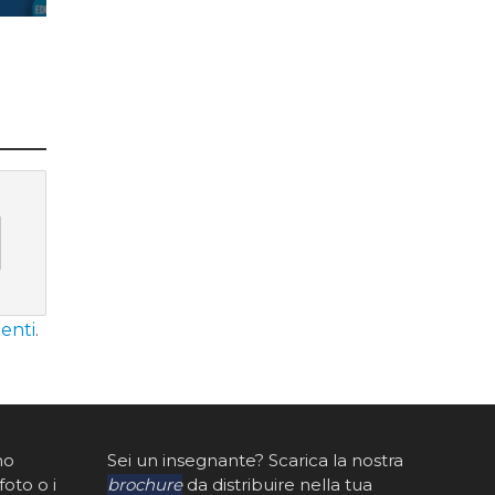
enti
.
mo
Sei un insegnante? Scarica la nostra
foto o i
brochure
da distribuire nella tua