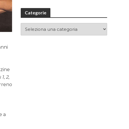
Categorie
anni
zzine
 1
,
2
,
erreno
e a