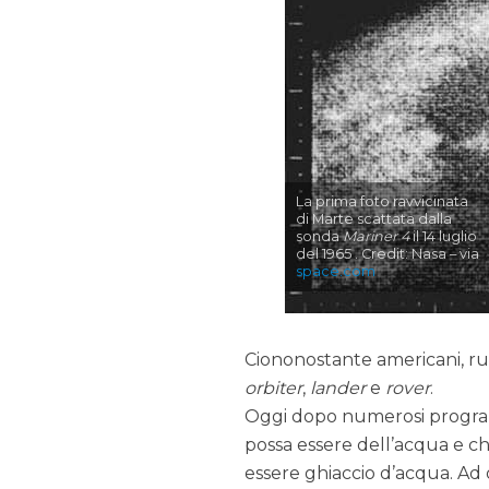
La prima foto ravvicinata
di Marte scattata dalla
sonda
Mariner 4
il 14 luglio
del 1965 . Credit: Nasa – via
space.com
Ciononostante americani, rus
orbiter
,
lander
e
rover
.
Oggi dopo numerosi programm
possa essere dell’acqua e ch
essere ghiaccio d’acqua. Ad 