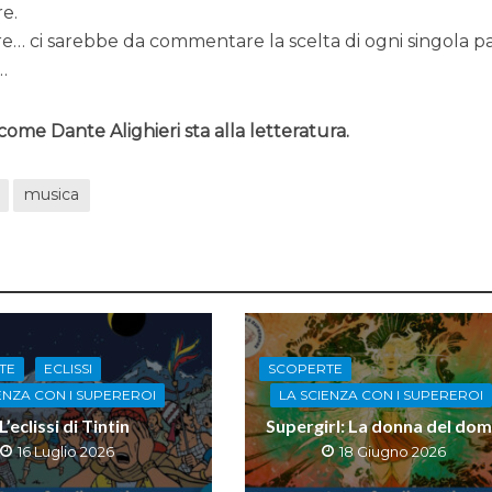
e.
re… ci sarebbe da commentare la scelta di ogni singola p
…
come Dante Alighieri sta alla letteratura.
musica
TE
ECLISSI
SCOPERTE
ENZA CON I SUPEREROI
LA SCIENZA CON I SUPEREROI
L’eclissi di Tintin
Supergirl: La donna del dom
16 Luglio 2026
18 Giugno 2026