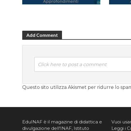
Add Comment
Click here to post a comment
Questo sito utilizza Akismet per ridurre lo spa
EduINAF è il magazine di didattica e
Vuoi usa
divulgazione dell'INAF,
Istituto
Leggi i C