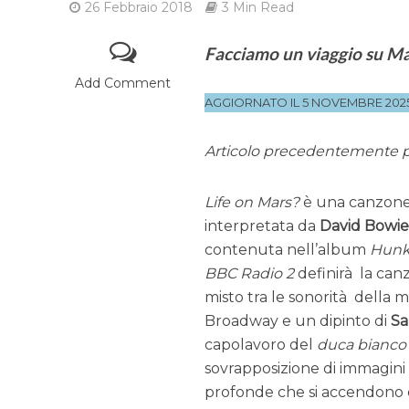
26 Febbraio 2018
3 Min Read
Facciamo un viaggio su M
Add Comment
AGGIORNATO IL 5 NOVEMBRE 202
Articolo precedentemente 
Life on Mars?
è una canzone 
interpretata da
David Bowi
contenuta nell’album
Hunk
BBC Radio 2
definirà la ca
misto tra le sonorità della m
Broadway e un dipinto di
Sa
capolavoro del
duca bianco
sovrapposizione di immagini 
profonde che si accendono