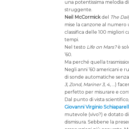
una potentissima melodia di
struggente.
Neil McCormick
del
The Dai
mise la canzone al numero 
classifica delle 100 migliori c
tempi.
Nel testo
Life on Mars?
è sol
’60.
Ma perché quella trasmission
Negli anni ’60 americani e 
di sonde automatiche senza
3
,
Zond
,
Mariner 3
,
4
, …) fac
perfetto per misurare e conf
Dal punto di vista scientific
Giovanni Virginio Schiaparell
mutevole (vivo?) e dotato di 
dismisura. Sebbene la presen