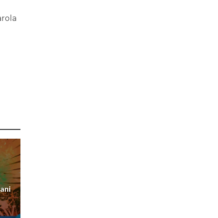
arola
ani