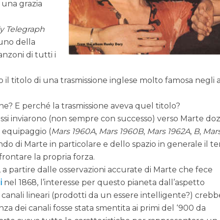
 una grazia
ly Telegraph
uno della
anzoni di tutti i
o il titolo di una trasmissione inglese molto famosa negli 
e? E perché la trasmissione aveva quel titolo?
russi inviarono (non sempre con successo) verso Marte do
 equipaggio (
Mars 1960A
,
Mars 1960B
,
Mars 1962A
,
B
,
Mars
endo di Marte in particolare e dello spazio in generale il t
rontare la propria forza.
o, a partire dalle osservazioni accurate di Marte che fece
i
nel 1868, l’interesse per questo pianeta dall’aspetto
canali lineari (prodotti da un essere intelligente?) crebb
za dei canali fosse stata smentita ai primi del ‘900 da