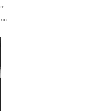
ero
ò un