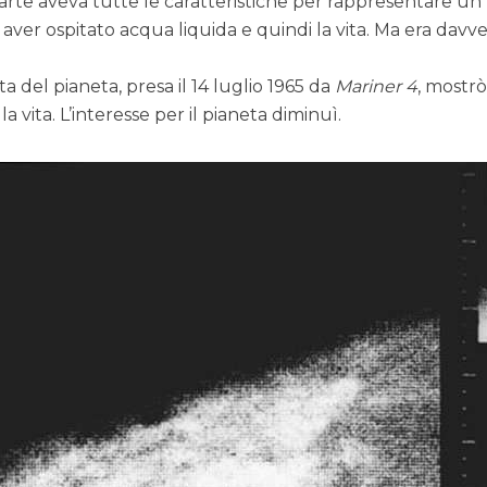
arte aveva tutte le caratteristiche per rappresentare un
aver ospitato acqua liquida e quindi la vita. Ma era davv
 del pianeta, presa il 14 luglio 1965 da
Mariner 4
, mostr
la vita. L’interesse per il pianeta diminuì.