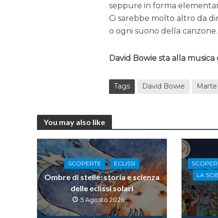
seppure in forma elementar
Ci sarebbe molto altro da di
o ogni suono della canzone
David Bowie sta alla musica 
Tags
David Bowie
Marte
You may also like
SCOPER
SCOPERTE
ECLISSI
LA SCI
Ombre di stelle: storia e scienza
delle eclissi solari
5 Agosto 2026