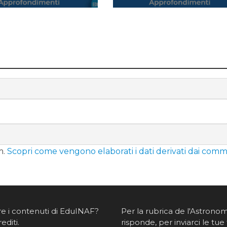
m.
Scopri come vengono elaborati i dati derivati dai comm
re i contenuti di EduINAF?
Per la rubrica de l'Astrono
rediti
.
risponde, per inviarci le tue 