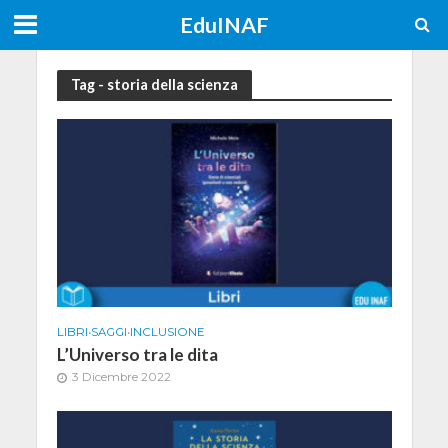
EduINAF
Tag - storia della scienza
LIBRI
•
SAGGI
•
INCLUSIONE
L’Universo tra le dita
3 Dicembre 2022