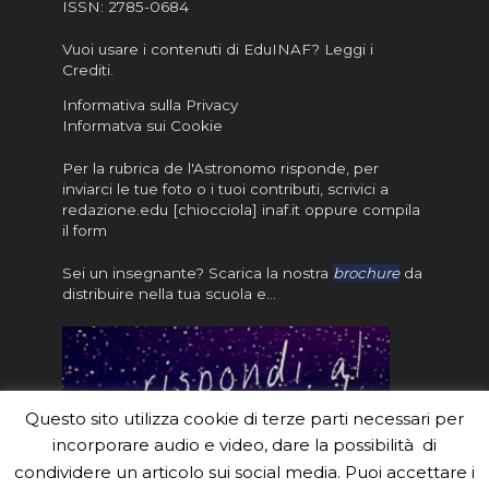
ISSN:
2785-0684
Vuoi usare i contenuti di EduINAF?
Leggi i
Crediti
.
Informativa sulla Privacy
Informatva sui Cookie
Per la rubrica de l'Astronomo risponde, per
inviarci le tue foto o i tuoi contributi, scrivici a
redazione.edu [chiocciola] inaf.it oppure
compila
il form
Sei un insegnante? Scarica la nostra
brochure
da
distribuire nella tua scuola e…
Questo sito utilizza cookie di terze parti necessari per
incorporare audio e video, dare la possibilità di
condividere un articolo sui social media. Puoi accettare i