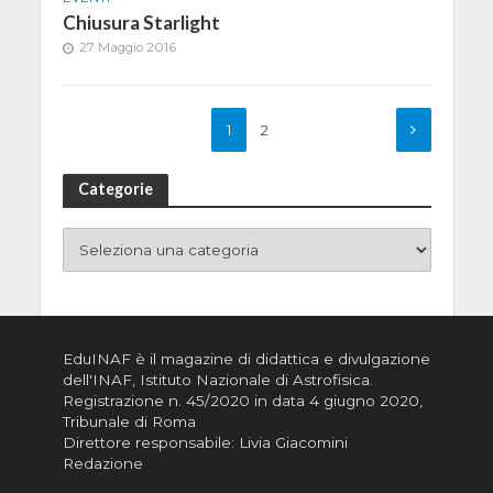
Chiusura Starlight
27 Maggio 2016
1
2
Categorie
EduINAF è il magazine di didattica e divulgazione
dell'INAF,
Istituto Nazionale di Astrofisica
.
Registrazione n. 45/2020 in data 4 giugno 2020,
Tribunale di Roma
Direttore responsabile: Livia Giacomini
Redazione