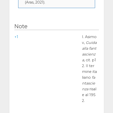
(Aras, 2021).
Note
Note
↑
1
I. Asimo
v,
Guida
alla fant
ascienz
a
, cit. p1
2. Il ter
mine ita
liano
fa
ntascie
nza
risal
e al 195
2.