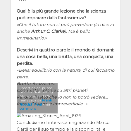
Qual è la più grande lezione che la scienza
può imparare dalla fantascienza?
Che il futuro non si può prevedere (lo diceva
anche
Arthur C. Clarke
). Ma è bello
immaginarlo.
Descrivi in quattro parole il mondo di domani:
una cosa bella, una brutta, una conquista, una
perdita.
Bella: equilibrio con la natura, di cui facciamo
parte.
Brutta: il razzismo.
Copertina del primo
Conquista: colonie su altri pianeti.
numero di
Amazing
Stories
, aprile 1926,
Perdita: il fatto che io non lo potrò vedere…
realizzata da
Frank
forse… il futuro è imprevedibile…
Rudolph Paul
– via
commons
Concludiamo l’intervista ringraziando Marco
Ciardi per il suo tempo e la disponibilità e