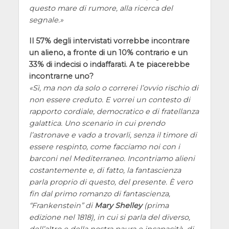
questo mare di rumore, alla ricerca del
segnale.
Il 57% degli intervistati vorrebbe incontrare
un alieno, a fronte di un 10% contrario e un
33% di indecisi o indaffarati. A te piacerebbe
incontrarne uno?
Sì, ma non da solo o correrei l’ovvio rischio di
non essere creduto. E vorrei un contesto di
rapporto cordiale, democratico e di fratellanza
galattica. Uno scenario in cui prendo
l’astronave e vado a trovarli, senza il timore di
essere respinto, come facciamo noi con i
barconi nel Mediterraneo. Incontriamo alieni
costantemente e, di fatto, la fantascienza
parla proprio di questo, del presente. È vero
fin dal primo romanzo di fantascienza,
“
Frankenstein
” di
Mary Shelley
(prima
edizione nel 1818), in cui si parla del diverso,
dell’altro e della nostra paura e incapacità di