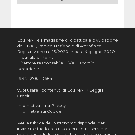
EduINAF è il magazine di didattica e divulgazione
dell'INAF,
Istituto Nazionale di Astrofisica
.
Registrazione n. 45/2020 in data 4 giugno 2020,
Tribunale di Roma
Direttore responsabile: Livia Giacomini
Redazione
ISSN:
2785-0684
Vuoi usare i contenuti di EduINAF?
Leggi i
Crediti
.
Informativa sulla Privacy
Informatva sui Cookie
Per la rubrica de l'Astronomo risponde, per
inviarci le tue foto o i tuoi contributi, scrivici a
redazione.edu [chiocciola] inaf.it oppure
compila