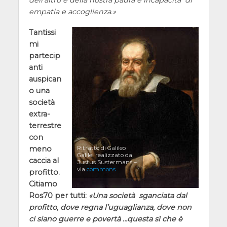
empatia e accoglienza.
Tantissi
mi
partecip
anti
auspican
o una
società
extra-
terrestre
con
meno
Ritratto di Galileo
Galilei realizzato da
caccia al
Justus Sustermans –
via
commons
profitto.
Citiamo
Ros70 per tutti:
Una società sganciata dal
profitto, dove regna l’uguaglianza, dove non
ci siano guerre e povertà …questa sì che è