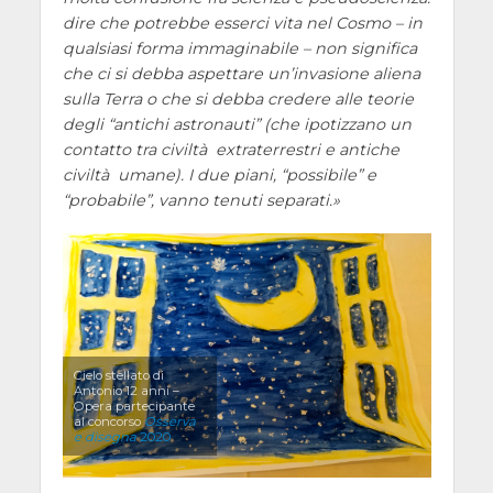
dire che potrebbe esserci vita nel Cosmo – in
qualsiasi forma immaginabile – non significa
che ci si debba aspettare un’invasione aliena
sulla Terra o che si debba credere alle teorie
degli “antichi astronauti” (che ipotizzano un
contatto tra civiltà extraterrestri e antiche
civiltà umane). I due piani, “possibile” e
“probabile”, vanno tenuti separati.
Cielo stellato di
Antonio 12 anni –
Opera partecipante
al concorso
Osserva
e disegna
2020