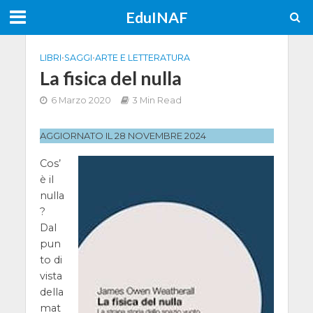
EduINAF
LIBRI
•
SAGGI
•
ARTE E LETTERATURA
La fisica del nulla
6 Marzo 2020
3 Min Read
AGGIORNATO IL 28 NOVEMBRE 2024
Cos’
è il
nulla
?
Dal
pun
to di
vista
della
mat