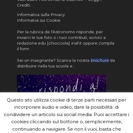
Crediti
.
Informativa sulla Privacy
Informatva sui Cookie
Per la rubrica de l'Astronomo risponde, per
inviarci le tue foto o i tuoi contributi, scrivici a
redazione.edu [chiocciola] inaf.it oppure
compila
il form
Sei un insegnante? Scarica la nostra
brochure
da
distribuire nella tua scuola e…
Questo sito utilizza cookie di terze parti necessari per
incorporare audio e video, dare la possibilità di
condividere un articolo sui social media. Puoi accettare i
cookies cliccando sul bottone o, semplicemente,
continuando a navigare. Se non li vuoi, basta che
#eduinaf #inaf #astronomyforabetterworld.