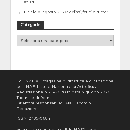
solari
Il cielo di agosto 2026: eclissi, fauci e rumori
Categorie
EduINAF è il magazine di didattica e divulgazione
dell'INAF,
Istituto Nazionale di Astrofisica
.
Registrazione n. 45/2020 in data 4 giugno 2020,
Tribunale di Roma
Direttore responsabile: Livia Giacomini
Redazione
ISSN:
2785-0684
Vuoi usare i contenuti di EduINAF?
Leggi i