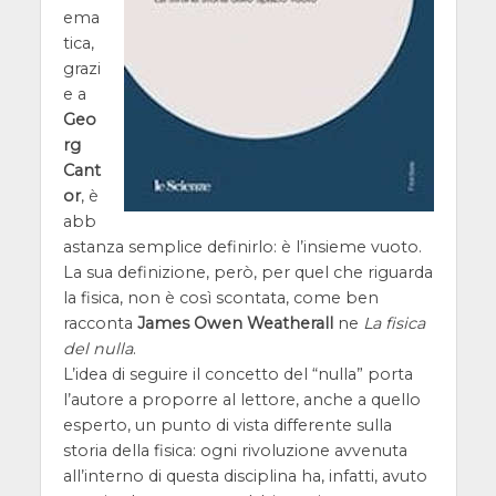
ema
tica,
grazi
e a
Geo
rg
Cant
or
, è
abb
astanza semplice definirlo: è l’insieme vuoto.
La sua definizione, però, per quel che riguarda
la fisica, non è così scontata, come ben
racconta
James Owen Weatherall
ne
La fisica
del nulla
.
L’idea di seguire il concetto del “nulla” porta
l’autore a proporre al lettore, anche a quello
esperto, un punto di vista differente sulla
storia della fisica: ogni rivoluzione avvenuta
all’interno di questa disciplina ha, infatti, avuto