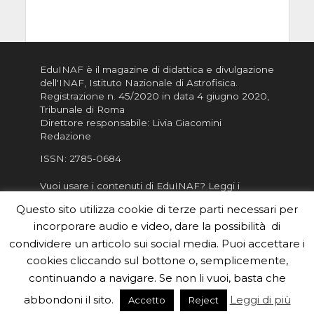
EduINAF è il magazine di didattica e divulgazione
dell'INAF,
Istituto Nazionale di Astrofisica
.
Registrazione n. 45/2020 in data 4 giugno 2020,
Tribunale di Roma
Direttore responsabile: Livia Giacomini
Redazione
ISSN:
2785-0684
Vuoi usare i contenuti di EduINAF?
Leggi i
Crediti
.
Questo sito utilizza cookie di terze parti necessari per
Informativa sulla Privacy
incorporare audio e video, dare la possibilità di
Informatva sui Cookie
condividere un articolo sui social media. Puoi accettare i
cookies cliccando sul bottone o, semplicemente,
Per la rubrica de l'Astronomo risponde, per
inviarci le tue foto o i tuoi contributi, scrivici a
continuando a navigare. Se non li vuoi, basta che
redazione.edu [chiocciola] inaf.it oppure
compila
abbondoni il sito.
Leggi di più
Accetto
Reject
il form