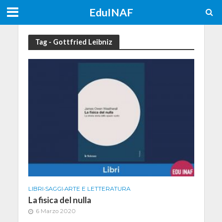
EduINAF
Tag - Gottfried Leibniz
LIBRI
•
SAGGI
•
ARTE E LETTERATURA
La fisica del nulla
6 Marzo 2020