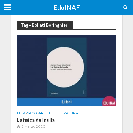
EduINAF
Tag - Bollati Boringhieri
LIBRI
•
SAGGI
•
ARTE E LETTERATURA
La fisica del nulla
6 Marzo 2020