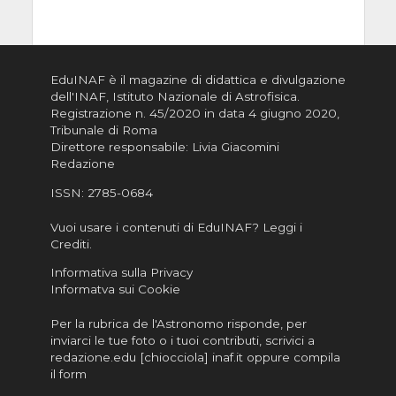
EduINAF è il magazine di didattica e divulgazione
dell'INAF,
Istituto Nazionale di Astrofisica
.
Registrazione n. 45/2020 in data 4 giugno 2020,
Tribunale di Roma
Direttore responsabile: Livia Giacomini
Redazione
ISSN:
2785-0684
Vuoi usare i contenuti di EduINAF?
Leggi i
Crediti
.
Informativa sulla Privacy
Informatva sui Cookie
Per la rubrica de l'Astronomo risponde, per
inviarci le tue foto o i tuoi contributi, scrivici a
redazione.edu [chiocciola] inaf.it oppure
compila
il form