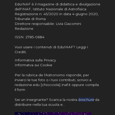
EduINAF è il magazine di didattica e divulgazione
dell'INAF,
Istituto Nazionale di Astrofisica
.
Registrazione n. 45/2020 in data 4 giugno 2020,
Tribunale di Roma
Direttore responsabile: Livia Giacomini
Redazione
ISSN:
2785-0684
Vuoi usare i contenuti di EduINAF?
Leggi i
Crediti
.
Informativa sulla Privacy
Informatva sui Cookie
Per la rubrica de l'Astronomo risponde, per
inviarci le tue foto o i tuoi contributi, scrivici a
redazione.edu [chiocciola] inaf.it oppure
compila
il form
Sei un insegnante? Scarica la nostra
brochure
da
distribuire nella tua scuola e…