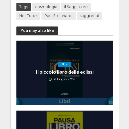
Tags
cosmologia
Il Saggiatore
Neil Turok
Paul Steinhardt
saggi et al
You may also like
LIBRI
Il piccolo libro delle eclissi
31 Luglio 2026