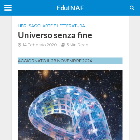
EduINAF
LIBRI
•
SAGGI
•
ARTE E LETTERATURA
Universo senza fine
14 Febbraio 2020
5 Min Read
AGGIORNATO IL 28 NOVEMBRE 2024