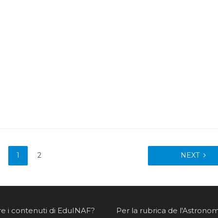
1
2
NEXT
re i contenuti di EduINAF?
Per la rubrica de l'Astrono