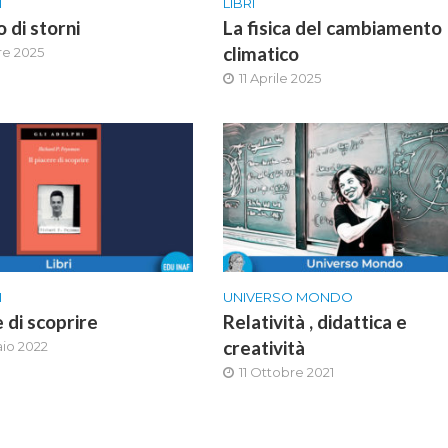
I
LIBRI
o di storni
La fisica del cambiamento
climatico
re 2025
11 Aprile 2025
I
UNIVERSO MONDO
e di scoprire
Relatività , didattica e
creatività
io 2022
11 Ottobre 2021