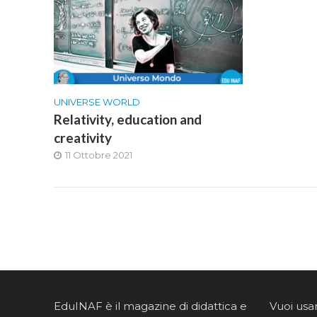
UNIVERSE WORLD
Relativity, education and
creativity
11 Ottobre 2021
EduINAF è il magazine di didattica e
Vuoi usa