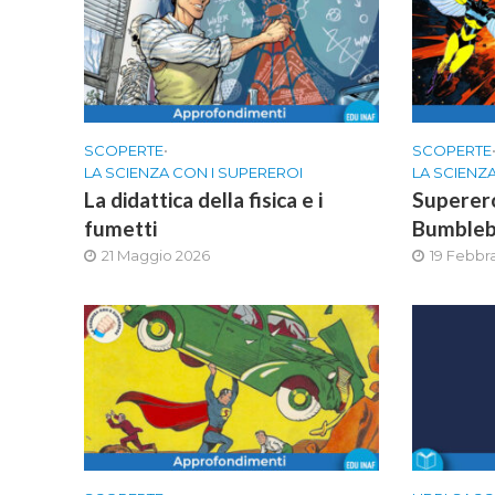
SCOPERTE
•
SCOPERTE
LA SCIENZA CON I SUPEREROI
LA SCIENZ
La didattica della fisica e i
Superero
fumetti
Bumblebe
21 Maggio 2026
19 Febbr