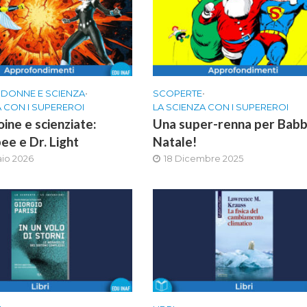
•
DONNE E SCIENZA
•
SCOPERTE
•
A CON I SUPEREROI
LA SCIENZA CON I SUPEREROI
ine e scienziate:
Una super-renna per Bab
e e Dr. Light
Natale!
aio 2026
18 Dicembre 2025