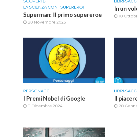
SCOPERTE
•
LIBRI
•
SAGG
LA SCIENZA CON I SUPEREROI
In un vol
Superman: Il primo supereroe
10 Ottob
20 Novembre 2025
PERSONAGGI
LIBRI
•
SAGG
I Premi Nobel di Google
Il piacer
11 Dicembre 2024
28 Genna