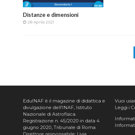
Distanze e dimensioni
28 Aprile 2021
EduINAF è il magazine di didattica e
Vuoi usa
divulgazione dell'INAF,
Istituto
Leggi i C
Nazionale di Astrofisica
.
Informati
Registrazione n. 45/2020 in data 4
Informat
giugno 2020, Tribunale di Roma
Direttore responsabile: Livia