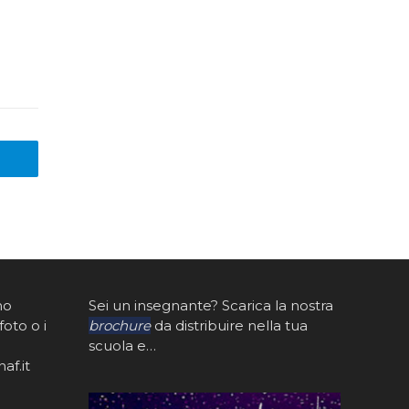
mo
Sei un insegnante? Scarica la nostra
foto o i
brochure
da distribuire nella tua
scuola e…
af.it