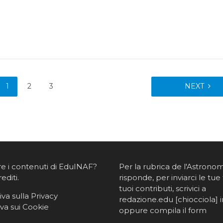
1
2
3
NEXT
re i contenuti di EduINAF?
Per la rubrica de l'Astrono
rediti
.
risponde, per inviarci le tue 
tuoi contributi, scrivici a
va sulla Privacy
redazione.edu [chiocciola] in
va sui Cookie
oppure
compila il form