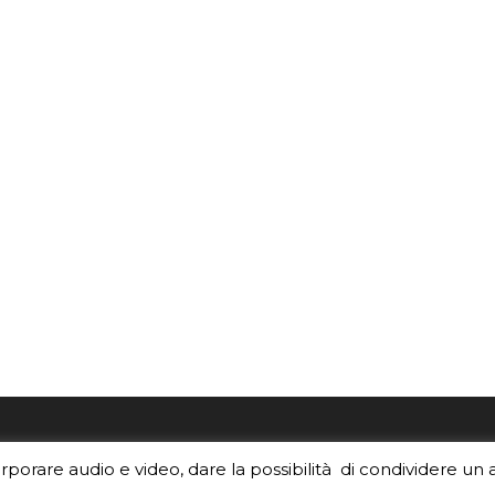
re i contenuti di EduINAF?
Per la rubrica de l'Astrono
orporare audio e video, dare la possibilità di condividere un 
rediti
.
risponde, per inviarci le tue 