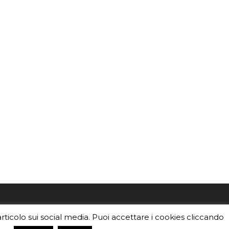
mo
Sei un insegnante? Scarica la nostra
articolo sui social media. Puoi accettare i cookies cliccando
foto o i
brochure
da distribuire nella tua