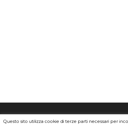
EduINAF è il magazine di didattica e
Vuoi usa
Questo sito utilizza cookie di terze parti necessari per inc
divulgazione dell'INAF,
Istituto
Leggi i C