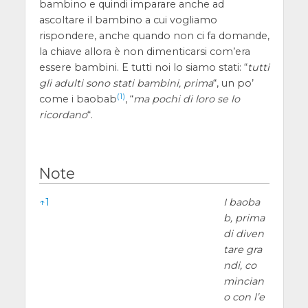
bambino e quindi imparare anche ad
ascoltare il bambino a cui vogliamo
rispondere, anche quando non ci fa domande,
la chiave allora è non dimenticarsi com’era
essere bambini. E tutti noi lo siamo stati: “
tutti
gli adulti sono stati bambini, prima
“, un po’
(1)
come i baobab
, “
ma pochi di loro se lo
ricordano
“.
Note
Note
↑
1
I baoba
b, prima
di diven
tare gra
ndi, co
mincian
o con l’e