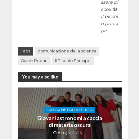
ssere pi
ccoli
da
Il piccol
o princi
pe
Tags
comunicazione della scienza
Gianni Rodari
Il Piccolo Principe
You may also like
CRONACHE DALLA SCUOLA
Giovani astronomi a caccia
di materia oscura
8 Luglio 2026