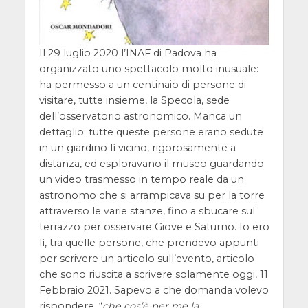
Il 29 luglio 2020 l’INAF di Padova ha
organizzato uno spettacolo molto inusuale:
ha permesso a un centinaio di persone di
visitare, tutte insieme, la Specola, sede
dell’osservatorio astronomico. Manca un
dettaglio: tutte queste persone erano sedute
in un giardino lì vicino, rigorosamente a
distanza, ed esploravano il museo guardando
un video trasmesso in tempo reale da un
astronomo che si arrampicava su per la torre
attraverso le varie stanze, fino a sbucare sul
terrazzo per osservare Giove e Saturno. Io ero
lì, tra quelle persone, che prendevo appunti
per scrivere un articolo sull’evento, articolo
che sono riuscita a scrivere solamente oggi, 11
Febbraio 2021. Sapevo a che domanda volevo
rispondere, “
che cos’è per me la