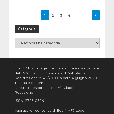
1
2
3
4
Categorie
EduINAF è il magazine di didattica e divulgazione
dell'INAF,
Istituto Nazionale di Astrofisica
.
Registrazione n. 45/2020 in data 4 giugno 2020,
Tribunale di Roma
Direttore responsabile: Livia Giacomini
Redazione
ISSN:
2785-0684
Vuoi usare i contenuti di EduINAF?
Leggi i