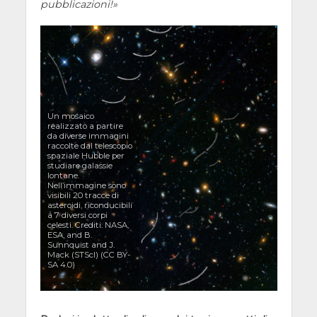
pubblicazioni!
Un mosaico
realizzato a partire
da diverse immagini
raccolte dal telescopio
spaziale Hubble per
studiare galassie
lontane.
Nell’immagine sono
visibili 20 tracce di
asteroidi, riconducibili
a 7 diversi corpi
celesti. Crediti: NASA,
ESA, and B.
Sunnquist and J.
Mack (STScI) (CC BY-
SA 4.0)