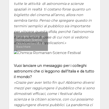
tutte le attività di astronomia e scienze
spaziali in realtà ti costano forse quanto un
biglietto del cinema all’anno, allora non
sembra tanto. Penso che spiegare questo in
termini semplici al pubblico sia importante
per vincere questa sfida, perchè l’astronomia
Una delle attività del
è una scienza di base di cui non si vedono
Romanian Science
direttamente le applicazioni.
Festival nella città di
Baia Mare
Vuoi lanciare un messaggio per i colleghi
astronomi che ci leggono dall’Italia e da tutto
il mondo?
Grazie per aver letto fin qui! Abbiamo diversi
mezzi per raggiungere il pubblico che si sono
dimostrati efficaci, come i festival della
scienza e la citizen science, con cui possiamo
raggiungere diversi pubblici. La pandemia ci