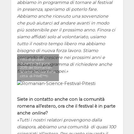
abbiamo in programma di tornare al festival
in presenza, speriamo di poterlo fare.
Abbiamo anche ricevuto una sovvenzione
che può aiutarci ad andare avanti in modo
più sostenibile per il prossimo anno. Finora ci
siamo affidati solo al volontariato, usiamo
tutto il nostro tempo libero ma abbiamo
bisogno di nuova forza lavoro. Stiamo
cercando di crescere nei prossimi anni e
Foto di gruppo
durante l’edizione
abbiamo in programma di richiedere anche
2019 del Romanian
finanziamenti europei.
Science Festival nella
città di PiteÈ™ti
Siete in contatto anche con la comunità
romena all’estero, ora che il festival è in parte
anche
online
?
Tutti i nostri relatori provengono dalla
diaspora, abbiamo una comunità di quasi 100
scienziati all’estero. Per quanto riguarda il