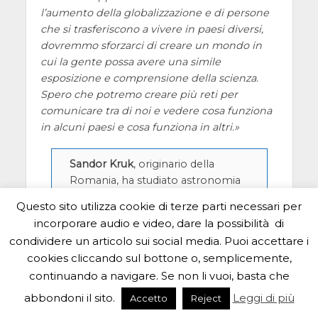
l’aumento della globalizzazione e di persone
che si trasferiscono a vivere in paesi diversi,
dovremmo sforzarci di creare un mondo in
cui la gente possa avere una simile
esposizione e comprensione della scienza.
Spero che potremo creare più reti per
comunicare tra di noi e vedere cosa funziona
in alcuni paesi e cosa funziona in altri.
Sandor Kruk
, originario della
Romania, ha studiato astronomia
e astrofisica presso University
Questo sito utilizza cookie di terze parti necessari per
College London e ha conseguito
incorporare audio e video, dare la possibilità di
un dottorato in astronomia
condividere un articolo sui social media. Puoi accettare i
osservativa all’Università di Oxford,
cookies cliccando sul bottone o, semplicemente,
nel Regno Unito. Dopo una
continuando a navigare. Se non li vuoi, basta che
research fellowship
all’ESA, adesso
è ricercatore post-doc presso
abbondoni il sito.
Leggi di più
Accetto
Reject
l’Istituto Max Planck per la fisica