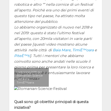
robotica e altro ““ nella cornice di un festival
all’aperto. Poichè era uno dei primi eventi di
questo tipo nel paese, ha attirato molta
attenzione del pubblico.
Lo abbiamo organizzato di nuovo nel 2018 e
nel 2019: questo è stato l’ultimo festival
all’aperto, con 20mila visitatori in varie parti
del paese [questi video mostrano alcune
attività nelle città di
Baia Mare
,
TimiÈ™oara
e
PiteÈ™ti
]. Tutti i mentori che abbiamo
coinvolto sono anche andati nelle scuole il
giorno prima per presentare la loro ricerca e
L’edizione 2019 del
spiegare perchè è entusiasmante lavorare
Romanian Science
nella scienza.
Festival a
TimiÈ™oara.
Quali sono gli obiettivi principali di questa
iniziativa?