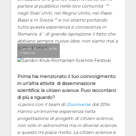
parlare al pubblico nelle loro comunità ““
negli Stati Uniti, nel Regno Unito, nei Paesi
Bassi e in Svezia ““ e noi stiamo portando
tutta questa esperienza e conoscenza in
Romania. àˆ di grande ispirazione il fatto che
abbiano sempre nuove idee, non siamo mai a
corto di idee!
Sandor Kruk durante
il festival.
Prima hai menzionato il tuo coinvolgimento
in un’altra attività di disseminazione
scientifica: la
citizen science
. Puoi raccontarci
di più a riguardo?
Lavoro con il team di
Zooniverse
dal 2014.
Hanno un’enorme esperienza nella
progettazione di progetti di citizen science,
non solo in astronomia ma in diverse scienze,
e questo mi piace molto. La citizen science è