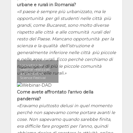
urbane e rurali in Romania?
Il paese è sempre più urbanizzato, ma le
opportunità per gli studenti nelle città più
grandi, come Bucarest, sono molto diverse
rispetto alle città e alle comunità rurali del
resto del Paese. Mancano opportunità per la
scienza e la qualità dell’istruzione è
generalmente inferiore nelle città più piccole
e nelle aree rurali. Ecco perchè cerchiamo di
Locandina dei
raggiungere di più le piccole comunità
webinar realizzati
urbane e quelle rurali.
dal Romanian
Science Festival
Come avete affrontato l’arrivo della
pandemia?
Eravamo piuttosto delusi in quel momento
perchè non sapevamo come portare avanti le
cose. Non sapevamo quando sarebbe finita,
era difficile fare progetti per l’anno, quindi