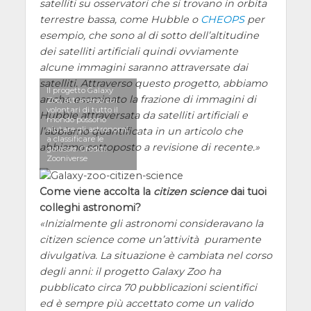
satelliti su osservatori che si trovano in orbita
terrestre bassa, come Hubble o
CHEOPS
per
esempio, che sono al di sotto dell’altitudine
dei satelliti artificiali quindi ovviamente
alcune immagini saranno attraversate dai
satelliti. Attraverso questo progetto, abbiamo
Il progetto Galaxy
anche esaminato la frazione di immagini di
Zoo, attraverso cui
volontari di tutto il
Hubble attraversata da satelliti artificiali e
mondo possono
aiutare gli astronomi
l’abbiamo quantificata in un articolo che
a classificare le
abbiamo sottoposto a revisione di recente.
galassie. Crediti:
Zooniverse
Come viene accolta la
citizen science
dai tuoi
colleghi astronomi?
Inizialmente gli astronomi consideravano la
citizen science come un’attività puramente
divulgativa. La situazione è cambiata nel corso
degli anni: il progetto Galaxy Zoo ha
pubblicato circa 70 pubblicazioni scientifici
ed è sempre più accettato come un valido