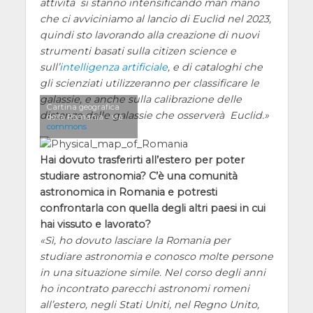
attività si stanno intensificando man mano
che ci avviciniamo al lancio di Euclid nel 2023,
quindi sto lavorando alla creazione di nuovi
strumenti basati sulla citizen science e
sull’
intelligenza artificiale
, e di cataloghi che
gli scienziati utilizzeranno per classificare le
galassie, e anche sulla calibrazione delle
Cartina geografica
distanze dalle galassie che osserverà Euclid.
della Romania – via
commons
Hai dovuto trasferirti all’estero per poter
studiare astronomia? C’è una comunità
astronomica in Romania e potresti
confrontarla con quella degli altri paesi in cui
hai vissuto e lavorato?
Sì, ho dovuto lasciare la Romania per
studiare astronomia e conosco molte persone
in una situazione simile. Nel corso degli anni
ho incontrato parecchi astronomi romeni
all’estero, negli Stati Uniti, nel Regno Unito,