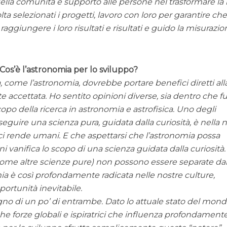
lla comunità e supporto alle persone nel trasformare la 
ta selezionati i progetti, lavoro con loro per garantire ch
raggiungere i loro risultati e risultati e guido la misurazi
Cos’è l’astronomia per lo sviluppo?
, come l’astronomia, dovrebbe portare benefici diretti all
 accettata. Ho sentito opinioni diverse, sia dentro che fu
scopo della ricerca in astronomia e astrofisica. Uno degli
guire una scienza pura, guidata dalla curiosità, è nella 
ci rende umani. E che aspettarsi che l’astronomia possa
ni vanifica lo scopo di una scienza guidata dalla curiosità.
(come altre scienze pure) non possono essere separate da
ia è così profondamente radicata nelle nostre culture,
portunità inevitabile.
 di un po’ di entrambe. Dato lo attuale stato del mond
he forze globali e ispiratrici che influenza profondament