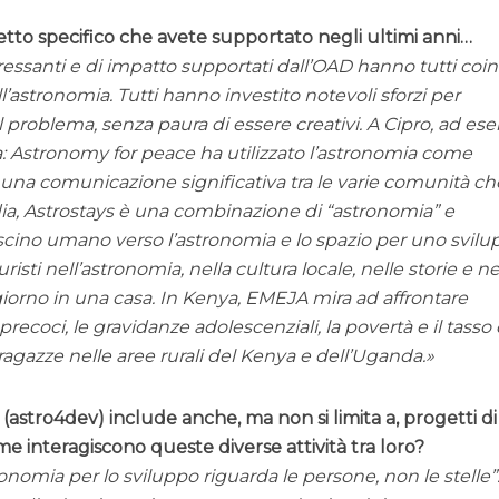
tto specifico che avete supportato negli ultimi anni…
eressanti e di impatto supportati dall’OAD hanno tutti coin
ll’astronomia. Tutti hanno investito notevoli sforzi per
problema, senza paura di essere creativi. A Cipro, ad es
: Astronomy for peace ha utilizzato l’astronomia come
a comunicazione significativa tra le varie comunità ch
India, Astrostays è una combinazione di “astronomia” e
ascino umano verso l’astronomia e lo spazio per uno svil
risti nell’astronomia, nella cultura locale, nelle storie e ne
giorno in una casa. In Kenya, EMEJA mira ad affrontare
coci, le gravidanze adolescenziali, la povertà e il tasso 
agazze nelle aree rurali del Kenya e dell’Uganda.
(astro4dev) include anche, ma non si limita a, progetti di
me interagiscono queste diverse attività tra loro?
nomia per lo sviluppo riguarda le persone, non le stelle”