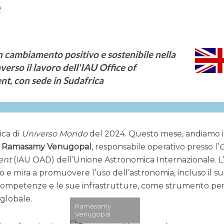
e
 cambiamento positivo e sostenibile nella
erso il lavoro dell'IAU Office of
t, con sede in Sudafrica
ica di
Universo Mondo
del 2024. Questo mese, andiamo 
o
Ramasamy Venugopal
, responsabile operativo presso l’
O
ent
(IAU OAD) dell’Unione Astronomica Internazionale. L
 e mira a promuovere l’uso dell’astronomia, incluso il s
e competenze e le sue infrastrutture, come strumento per
 globale.
Ramasamy
Venugopal