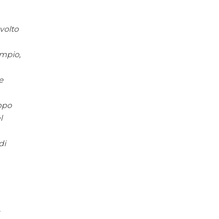
volto
empio,
e
uppo
l
di
.