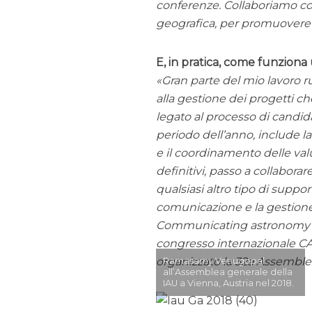
conferenze. Collaboriamo con g
geografica, per promuovere i
E, in pratica, come funziona
Gran parte del mio lavoro 
alla gestione dei progetti c
legato al processo di candid
periodo dell’anno, include l
e il coordinamento delle valu
definitivi, passo a collaborar
qualsiasi altro tipo di suppor
comunicazione e la gestione
Communicating astronomy wit
congresso internazionale CA
organizzato la 32a Assemble
Ramasamy Venugopal
all’Assemblea generale della
IAU a Vienna, Austria nel 2018.