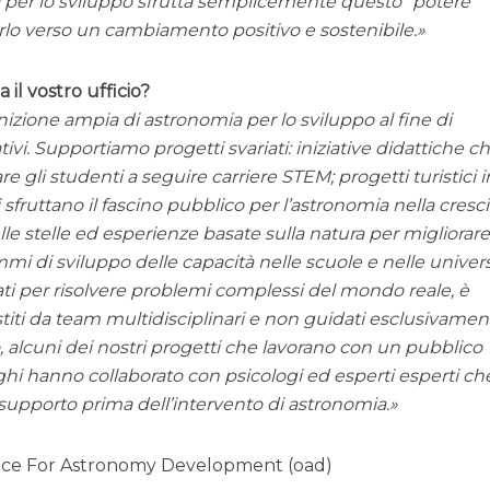
a per lo sviluppo sfrutta semplicemente questo “potere”
arlo verso un cambiamento positivo e sostenibile.
 il vostro ufficio?
izione ampia di astronomia per lo sviluppo al fine di
ivi. Supportiamo progetti svariati: iniziative didattiche c
e gli studenti a seguire carriere STEM; progetti turistici i
 sfruttano il fascino pubblico per l’astronomia nella cresci
e stelle ed esperienze basate sulla natura per migliorare 
 di sviluppo delle capacità nelle scuole e nelle univers
ti per risolvere problemi complessi del mondo reale, è
iti da team multidisciplinari e non guidati esclusivamen
 alcuni dei nostri progetti che lavorano con un pubblico
hi hanno collaborato con psicologi ed esperti esperti ch
supporto prima dell’intervento di astronomia.