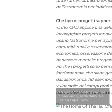
tutta l’umanità. L’astronomi
dell’astronomia per indirizz
Che tipo di progetti supporta
L’IAU OAD applica una defin
incoraggiare progetti innovat
usano l’astronomia per ispirar
comunità rurali e osservatori
economica; osservazione dell
benessere mentale; programmi
Poiché i progetti sono pensa
fondamentale che siano gest
dall’astronomia. Ad esempio,
vulnerabile nei campi profug
hanno offerto consulenza e 
Il
South African Astronomical
Observatory
, sede dello IAU
OAD a Cape Town.