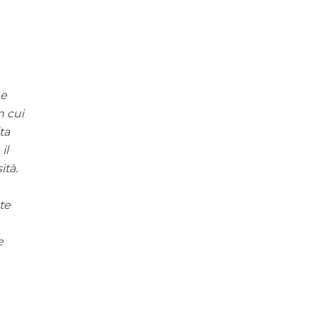
he
n cui
ta
il
ità.
te
e