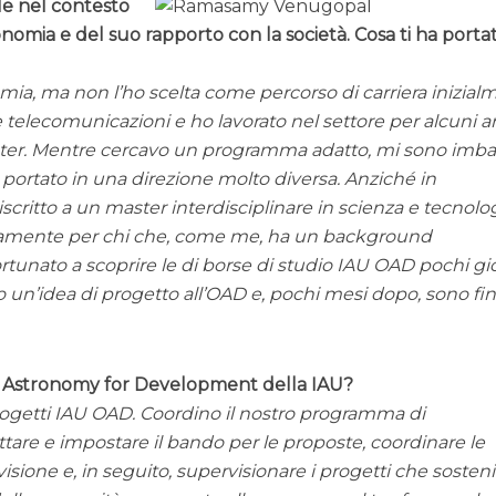
ale nel contesto
nomia e del suo rapporto con la società. Cosa ti ha portat
ia, ma non l’ho scelta come percorso di carriera inizial
 telecomunicazioni e ho lavorato nel settore per alcuni a
ster. Mentre cercavo un programma adatto, mi sono imba
portato in una direzione molto diversa. Anziché in
scritto a un master interdisciplinare in scienza e tecnolo
itamente per chi che, come me, ha un background
ortunato a scoprire le di borse di studio IAU OAD pochi gi
o un’idea di progetto all’OAD e, pochi mesi dopo, sono fin
 of Astronomy for Development della IAU?
progetti IAU OAD. Coordino il nostro programma di
ttare e impostare il bando per le proposte, coordinare le
isione e, in seguito, supervisionare i progetti che sosten