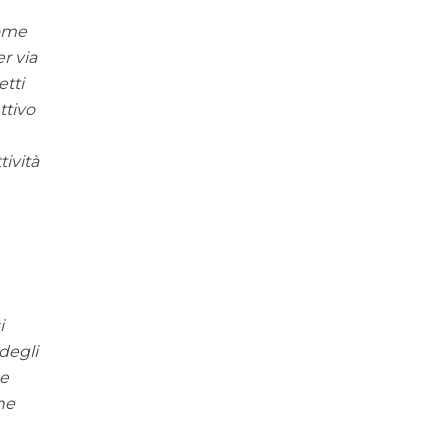
come
r via
etti
ttivo
tività
i
degli
he
ne