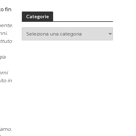
o fin
Categorie
mente.
nni.
ttuto
gia
orni
ito in
iamo.