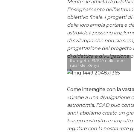
Mentre le attività di didatt
l’insegnamento dell’astron
obiettivo finale. I progetti 
della loro ampia portata e de
astro4dev possono implement
di sviluppo che non sia semp
progettazione del progetto d
di didattica e divulgazione
Il progetto EMEJA nelle aree
rurali del Kenya
Come interagite con la vas
Grazie a una divulgazione co
astronomia, l’OAD può conta
anni, abbiamo creato un grand
hanno costruito un impatto d
regolare con la nostra rete 