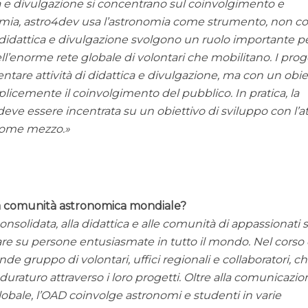
ica e divulgazione si concentrano sul coinvolgimento e
omia, astro4dev usa l’astronomia come strumento, non 
di didattica e divulgazione svolgono un ruolo importante pe
ll’enorme rete globale di volontari che mobilitano. I prog
are attività di didattica e divulgazione, ma con un obie
licemente il coinvolgimento del pubblico. In pratica, la
eve essere incentrata su un obiettivo di sviluppo con l’at
 come mezzo.
ta comunità astronomica mondiale?
nsolidata, alla didattica e alle comunità di appassionati s
re su persone entusiasmate in tutto il mondo. Nel corso 
e gruppo di volontari, uffici regionali e collaboratori, c
uraturo attraverso i loro progetti. Oltre alla comunicazio
globale, l’OAD coinvolge astronomi e studenti in varie