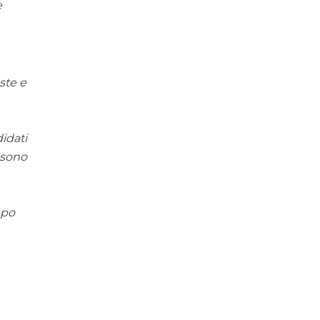
e
ste e
idati
a sono
ppo