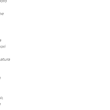
loro
e
one
a
ori
natura
l
o,
e