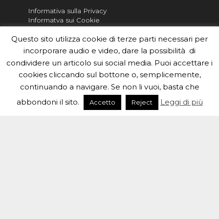
Informativa sulla Privacy
Informatva sui Cookie
Questo sito utilizza cookie di terze parti necessari per
Per la rubrica de l'Astronomo risponde, per
inviarci le tue foto o i tuoi contributi, scrivici a
incorporare audio e video, dare la possibilità di
redazione.edu [chiocciola] inaf.it oppure
compila
condividere un articolo sui social media. Puoi accettare i
il form
cookies cliccando sul bottone o, semplicemente,
continuando a navigare. Se non li vuoi, basta che
Sei un insegnante? Scarica la nostra
brochure
da
distribuire nella tua scuola e…
abbondoni il sito.
Leggi di più
Accetto
Reject
#eduinaf #inaf #astronomyforabetterworld.
Theme created by
Meks
. Powered by
WordPress
.