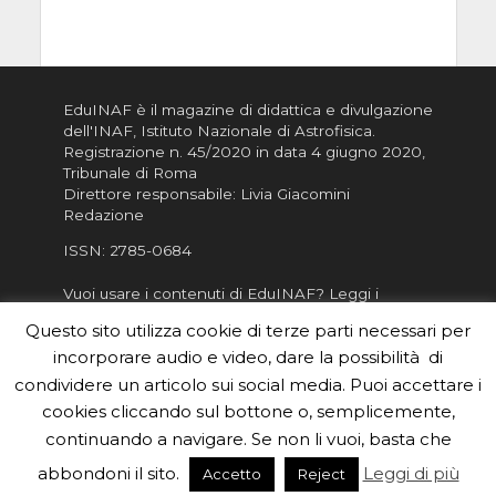
EduINAF è il magazine di didattica e divulgazione
dell'INAF,
Istituto Nazionale di Astrofisica
.
Registrazione n. 45/2020 in data 4 giugno 2020,
Tribunale di Roma
Direttore responsabile: Livia Giacomini
Redazione
ISSN:
2785-0684
Vuoi usare i contenuti di EduINAF?
Leggi i
Crediti
.
Questo sito utilizza cookie di terze parti necessari per
Informativa sulla Privacy
incorporare audio e video, dare la possibilità di
Informatva sui Cookie
condividere un articolo sui social media. Puoi accettare i
cookies cliccando sul bottone o, semplicemente,
Per la rubrica de l'Astronomo risponde, per
inviarci le tue foto o i tuoi contributi, scrivici a
continuando a navigare. Se non li vuoi, basta che
redazione.edu [chiocciola] inaf.it oppure
compila
abbondoni il sito.
Leggi di più
Accetto
Reject
il form