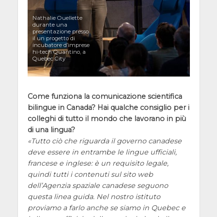
Nathalie Ouellette
durante una
presentazione presso
il un progetto di
incubatore d’imprese
hi-tech Quantino, a
Quebec City
Come funziona la comunicazione scientifica
bilingue in Canada? Hai qualche consiglio per i
colleghi di tutto il mondo che lavorano in più
di una lingua?
Tutto ciò che riguarda il governo canadese
deve essere in entrambe le lingue ufficiali,
francese e inglese: è un requisito legale,
quindi tutti i contenuti sul sito web
dell’Agenzia spaziale canadese seguono
questa linea guida. Nel nostro istituto
proviamo a farlo anche se siamo in Quebec e