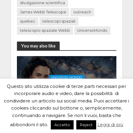
divulgazione scientifica
James Webb Telescope
outreach
quebec
telescopi spaziali
telescopio spaziale Webb
UniversoMondo
You may also like
UNIVERSO MONDO
Niente supera la portata
Questo sito utilizza cookie di terze parti necessari per
dei social media
incorporare audio e video, dare la possibilità di
6 Luglio 2026
condividere un articolo sui social media. Puoi accettare i
cookies cliccando sul bottone o, semplicemente,
continuando a navigare. Se non li vuoi, basta che
abbondoni il sito.
Leggi di più
Accetto
Reject