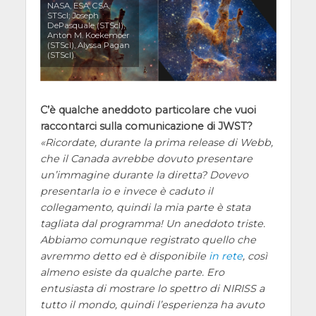
NASA, ESA, CSA,
STScI; Joseph
DePasquale (STScI),
Anton M. Koekemoer
(STScI), Alyssa Pagan
(STScI).
C’è qualche aneddoto particolare che vuoi
raccontarci sulla comunicazione di JWST?
Ricordate, durante la prima release di Webb,
che il Canada avrebbe dovuto presentare
un’immagine durante la diretta? Dovevo
presentarla io e invece è caduto il
collegamento, quindi la mia parte è stata
tagliata dal programma! Un aneddoto triste.
Abbiamo comunque registrato quello che
avremmo detto ed è disponibile
in rete
, così
almeno esiste da qualche parte. Ero
entusiasta di mostrare lo spettro di NIRISS a
tutto il mondo, quindi l’esperienza ha avuto