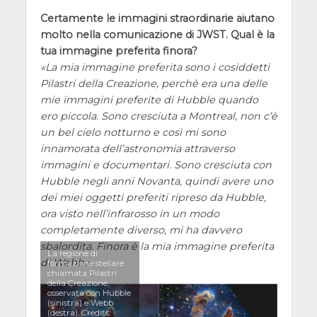
Certamente le immagini straordinarie aiutano
molto nella comunicazione di JWST. Qual è la
tua immagine preferita finora?
La mia immagine preferita sono i cosiddetti
Pilastri della Creazione, perchè era una delle
mie immagini preferite di Hubble quando
ero piccola. Sono cresciuta a Montreal, non c’è
un bel cielo notturno e così mi sono
innamorata dell’astronomia attraverso
immagini e documentari. Sono cresciuta con
Hubble negli anni Novanta, quindi avere uno
dei miei oggetti preferiti ripreso da Hubble,
ora visto nell’infrarosso in un modo
completamente diverso, mi ha davvero
sbalordita. Finora è la mia immagine preferita
La regione di
di Webb.
formazione stellare
chiamata Pilastri
della Creazione,
osservata con Hubble
(sinistra) e Webb
(destra). Credits: