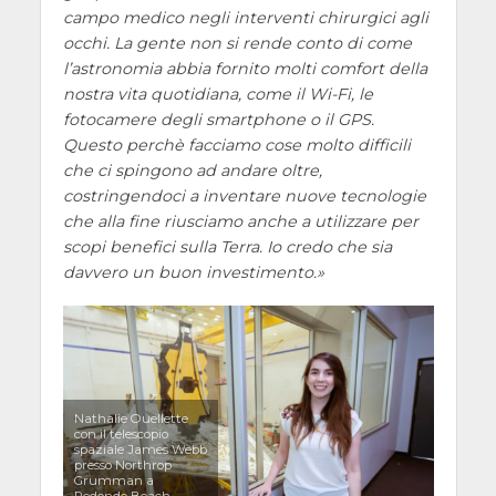
campo medico negli interventi chirurgici agli
occhi. La gente non si rende conto di come
l’astronomia abbia fornito molti comfort della
nostra vita quotidiana, come il Wi-Fi, le
fotocamere degli smartphone o il GPS.
Questo perchè facciamo cose molto difficili
che ci spingono ad andare oltre,
costringendoci a inventare nuove tecnologie
che alla fine riusciamo anche a utilizzare per
scopi benefici sulla Terra. Io credo che sia
davvero un buon investimento.
Nathalie Ouellette
con il telescopio
spaziale James Webb
presso Northrop
Grumman a