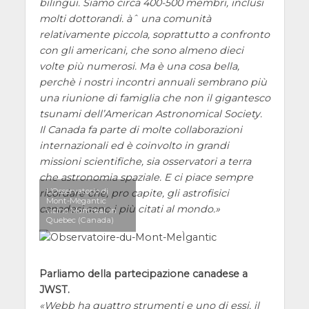
bilingui. Siamo circa 400-500 membri, inclusi
molti dottorandi. àˆ una comunità
relativamente piccola, soprattutto a confronto
con gli americani, che sono almeno dieci
volte più numerosi. Ma è una cosa bella,
perchè i nostri incontri annuali sembrano più
una riunione di famiglia che non il gigantesco
tsunami dell’American Astronomical Society.
Il Canada fa parte di molte collaborazioni
internazionali ed è coinvolto in grandi
missioni scientifiche, sia osservatori a terra
che astronomia spaziale. E ci piace sempre
L’Osservatorio di
ricordare che, pro capite, gli astrofisici
Mont-Mègantic
canadesi sono i più citati al mondo.
vicino Montreal, in
Quebec (Canada)
Parliamo della partecipazione canadese a
JWST.
Webb ha quattro strumenti e uno di essi, il