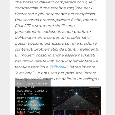
che possano davvero competere con quelli
commerciali, il che sarebbe migliore per i
ricercatori e più trasparente nel complesso.
Una seconda preoccupazione è che, mentre
ChatGPT e strumenti simili sono
generalmente addestrati a non produrre
deliberatamente contenuti problematici,
questi possono già essere spinti a produrre
contenuti problematici da utenti intelligenti.
E i modelli possono anche essere hackerati
per rimuovere le inibizioni implementate – il
termine tecnico è “
jailbreak
“, letteralmente
“evasione” – e poi usati per produrre “errore
su larga scala”, come l’ha definito un collega.
La prima immagine
diretta di un
esopianeta (a sinistra,
crediti: ESO) e la
prima immagine
diretta di un
esopianeta del JWST
(a destra, crediti:
NASA/ESA/CSA).