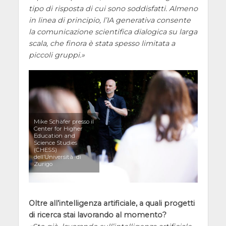
tipo di risposta di cui sono soddisfatti. Almeno
in linea di principio, l’IA generativa consente
la comunicazione scientifica dialogica su larga
scala, che finora è stata spesso limitata a
piccoli gruppi.
Mike Schäfer presso il
Center for Higher
Education and
Science Studies
(CHESS)
dell’Università di
Zurigo
Oltre all’intelligenza artificiale, a quali progetti
di ricerca stai lavorando al momento?