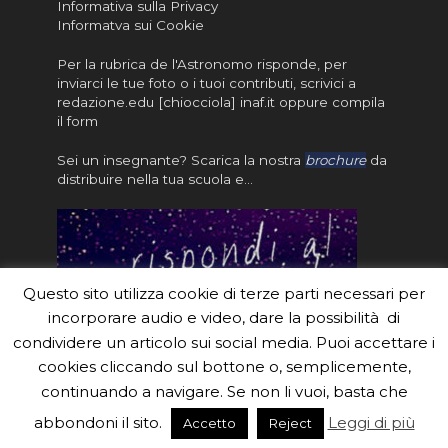
Informativa sulla Privacy
Informatva sui Cookie
Per la rubrica de l'Astronomo risponde, per
inviarci le tue foto o i tuoi contributi, scrivici a
redazione.edu [chiocciola] inaf.it oppure
compila
il form
Sei un insegnante? Scarica la nostra
brochure
da
distribuire nella tua scuola e…
Questo sito utilizza cookie di terze parti necessari per
incorporare audio e video, dare la possibilità di
condividere un articolo sui social media. Puoi accettare i
cookies cliccando sul bottone o, semplicemente,
continuando a navigare. Se non li vuoi, basta che
#eduinaf #inaf #astronomyforabetterworld.
abbondoni il sito.
Leggi di più
Accetto
Reject
Theme created by
Meks
. Powered by
WordPress
.