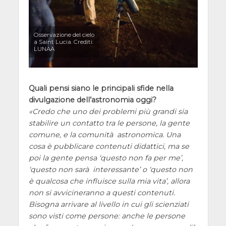
Osservazione del cielo
a Saint Lucia. Crediti:
LUNAA
Quali pensi siano le principali sfide nella
divulgazione dell’astronomia oggi?
Credo che uno dei problemi più grandi sia
stabilire un contatto tra le persone, la gente
comune, e la comunità astronomica. Una
cosa è pubblicare contenuti didattici, ma se
poi la gente pensa
questo non fa per me
,
questo non sarà interessante
o
questo non
è qualcosa che influisce sulla mia vita
, allora
non si avvicineranno a questi contenuti.
Bisogna arrivare al livello in cui gli scienziati
sono visti come persone: anche le persone