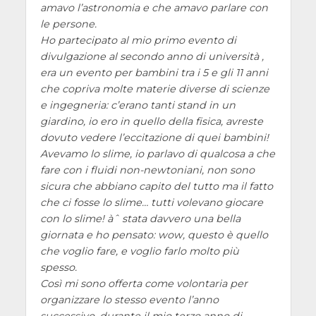
amavo l’astronomia e che amavo parlare con
le persone.
Ho partecipato al mio primo evento di
divulgazione al secondo anno di università ,
era un evento per bambini tra i 5 e gli 11 anni
che copriva molte materie diverse di scienze
e ingegneria: c’erano tanti stand in un
giardino, io ero in quello della fisica, avreste
dovuto vedere l’eccitazione di quei bambini!
Avevamo lo slime, io parlavo di qualcosa a che
fare con i fluidi non-newtoniani, non sono
sicura che abbiano capito del tutto ma il fatto
che ci fosse lo slime… tutti volevano giocare
con lo slime! àˆ stata davvero una bella
giornata e ho pensato: wow, questo è quello
che voglio fare, e voglio farlo molto più
spesso.
Così mi sono offerta come volontaria per
organizzare lo stesso evento l’anno
successivo, durante il mio terzo anno di