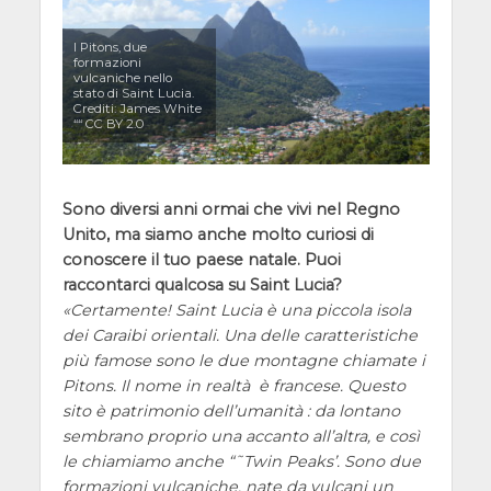
I Pitons, due
formazioni
vulcaniche nello
stato di Saint Lucia.
Crediti: James White
““ CC BY 2.0
Sono diversi anni ormai che vivi nel Regno
Unito, ma siamo anche molto curiosi di
conoscere il tuo paese natale. Puoi
raccontarci qualcosa su Saint Lucia?
Certamente! Saint Lucia è una piccola isola
dei Caraibi orientali. Una delle caratteristiche
più famose sono le due montagne chiamate i
Pitons. Il nome in realtà è francese. Questo
sito è patrimonio dell’umanità : da lontano
sembrano proprio una accanto all’altra, e così
le chiamiamo anche “˜Twin Peaks’. Sono due
formazioni vulcaniche, nate da vulcani un