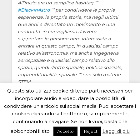
All’inizio era un semplice hashtag ““
#BlackInAstro
““ per condividere le proprie
esperienze, le proprie storie, ma negli ultimi
due anni è diventato un movimento e una
comunità in cui vogliamo davvero
supportare le persone nere interessate a
entrare in questo campo, in qualsiasi campo
relativo all’astronomia, ma anche ingegneria
aerospaziale e qualsiasi campo relativo allo
spazio, quindi diritto spaziale, politica spaziale,
imprenditorialità spaziale ““ non solo materie
STEM.
Vogliamo essere in grado di supportare la
Questo sito utilizza cookie di terze parti necessari per
comunità e riunirla, da chi vuole entrare a far
incorporare audio e video, dare la possibilità di
parte della comunità a chi sta attualmente
condividere un articolo sui social media. Puoi accettare i
frequentando un corso di laurea o cercando
cookies cliccando sul bottone o, semplicemente,
un lavoro nel settore, e far sì che possano
continuando a navigare. Se non li vuoi, basta che
restare in questo campo, perchè ci sono sono
abbondoni il sito.
Leggi di più
Accetto
Reject
state molte esperienze negative. Cerchiamo
di sostenere chi sta attraversando un