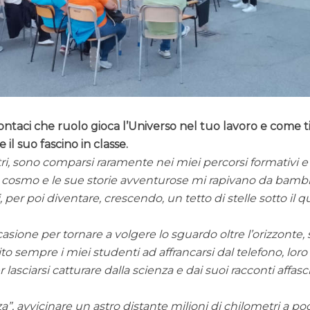
contaci che ruolo gioca l’Universo nel tuo lavoro e come ti
 il suo fascino in classe.
astri, sono comparsi raramente nei miei percorsi formativi e
il cosmo e le sue storie avventurose mi rapivano da bamb
 per poi diventare, crescendo, un tetto di stelle sotto il q
asione per tornare a volgere lo sguardo oltre l’orizzonte, 
ito sempre i miei studenti ad affrancarsi dal telefono, loro
r lasciarsi catturare dalla scienza e dai suoi racconti affasc
za”, avvicinare un astro distante milioni di chilometri a po