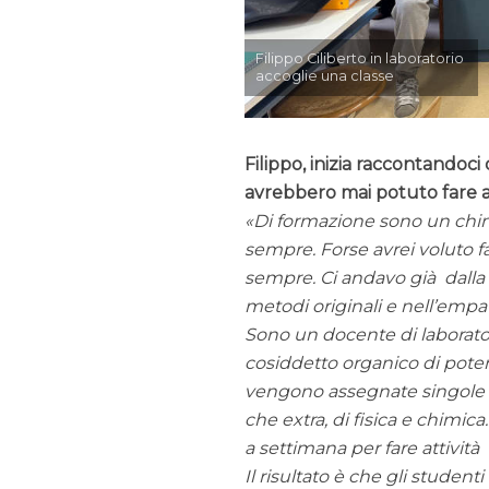
Filippo Ciliberto in laboratorio
accoglie una classe
Filippo, inizia raccontandoci
avrebbero mai potuto fare a
Di formazione sono un chim
sempre. Forse avrei voluto f
sempre. Ci andavo già dalla 
metodi originali e nell’empat
Sono un docente di laboratori
cosiddetto organico di poten
vengono assegnate singole cla
che extra, di fisica e chim
a settimana per fare attività 
Il risultato è che gli stude