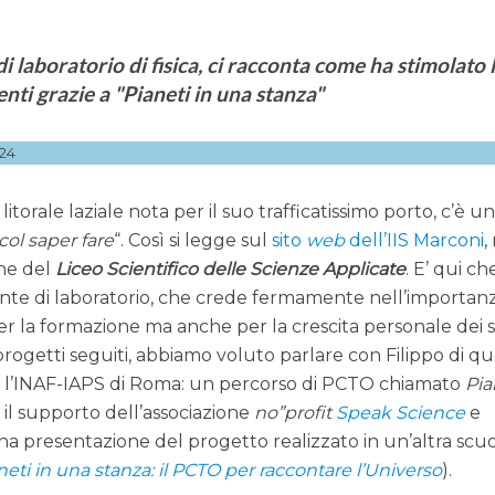
di laboratorio di fisica, ci racconta come ha stimolato 
enti grazie a "Pianeti in una stanza"
24
litorale laziale nota per il suo trafficatissimo porto, c’è un
col saper fare
“. Così si legge sul
sito
web
dell’IIS Marconi
,
one del
Liceo Scientifico delle Scienze Applicate
. E’ qui ch
ente di laboratorio, che crede fermamente nell’importan
per la formazione ma anche per la crescita personale dei 
 progetti seguiti, abbiamo voluto parlare con Filippo di qu
 l’INAF-IAPS di Roma: un percorso di PCTO chiamato
Pia
n il supporto dell’associazione
no”profit
Speak Science
e
na presentazione del progetto realizzato in un’altra scu
eti in una stanza: il PCTO per raccontare l’Universo
).