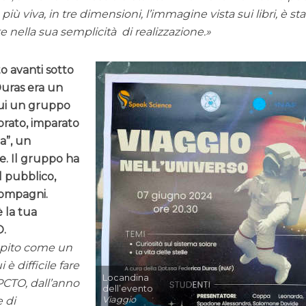
iù viva, in tre dimensioni, l’immagine vista sui libri, è st
nella sua semplicità di realizzazione.
o avanti sotto
Duras
era un
cui un gruppo
ibrato, imparato
a”, un
te. Il gruppo ha
l pubblico,
 compagni.
è la tua
O.
epito come un
è difficile fare
Locandina
 PCTO, dall’anno
dell’evento
 di
Viaggio