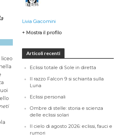
la
Livia Giacomini
+ Mostra il profilo
Articoli recenti
 liceo
 nella
Eclissi totale di Sole in diretta
e
Il razzo Falcon 9 si schianta sulla
za
Luna
suoi
Eclissi personali
ello
neti
Ombre di stelle: storia e scienza
delle eclissi solari
ola
Il cielo di agosto 2026: eclissi, fauci e
rumori