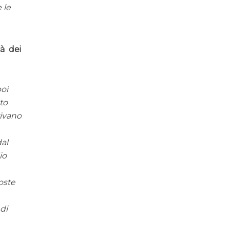
 le
tà dei
poi
uto
rivano
dal
io
oste
 di