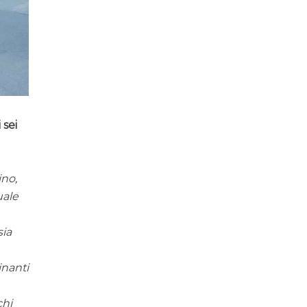
 sei
ino,
uale
sia
inanti
chi