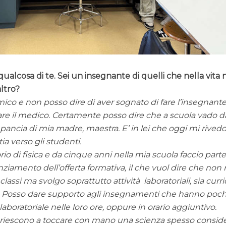
 qualcosa di te. Sei un insegnante di quelli che nella vita
ltro?
ico e non posso dire di aver sognato di fare l’insegnant
are il medico. Certamente posso dire che a scuola vado d
pancia di mia madre, maestra. E’ in lei che oggi mi rivedo
ia verso gli studenti.
o di fisica e da cinque anni nella mia scuola faccio parte
ziamento dell’offerta formativa, il che vuol dire che non
ssi ma svolgo soprattutto attività laboratoriali, sia curri
ica. Posso dare supporto agli insegnamenti che hanno poc
laboratoriale nelle loro ore, oppure in orario aggiuntivo.
nti riescono a toccare con mano una scienza spesso consid