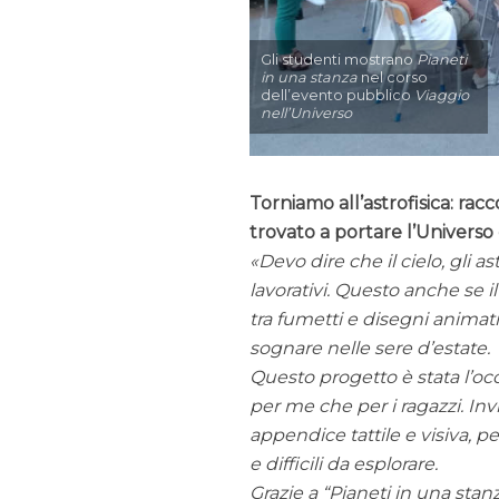
Gli studenti mostrano
Pianeti
in una stanza
nel corso
dell’evento pubblico
Viaggio
nell’Universo
Torniamo all’astrofisica: rac
trovato a portare l’Universo e
Devo dire che il cielo, gli 
lavorativi. Questo anche se 
tra fumetti e disegni animati,
sognare nelle sere d’estate.
Questo progetto è stata l’occ
per me che per i ragazzi. Inv
appendice tattile e visiva, pe
e difficili da esplorare.
Grazie a “Pianeti in una stan