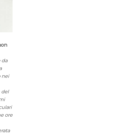
 non
e da
a
 nei
 del
 mi
culari
he ore
erata