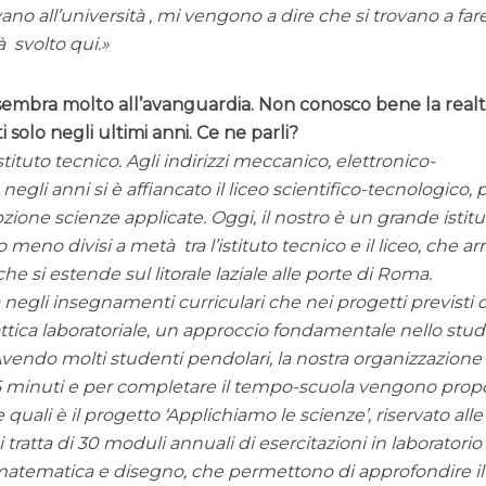
ano all’università , mi vengono a dire che si trovano a fare
à svolto qui.
 sembra molto all’avanguardia. Non conosco bene la real
ti solo negli ultimi anni. Ce ne parli?
tituto tecnico. Agli indirizzi meccanico, elettronico-
negli anni si è affiancato il liceo scientifico-tecnologico, 
pzione scienze applicate. Oggi, il nostro è un grande istit
 meno divisi a metà tra l’istituto tecnico e il liceo, che ar
he si estende sul litorale laziale alle porte di Roma.
ia negli insegnamenti curriculari che nei progetti previsti 
ttica laboratoriale, un approccio fondamentale nello stud
Avendo molti studenti pendolari, la nostra organizzazione
 55 minuti e per completare il tempo-scuola vengono prop
e quali è il progetto
Applichiamo le scienze
, riservato alle
Si tratta di 30 moduli annuali di esercitazioni in laboratorio
, matematica e disegno, che permettono di approfondire il