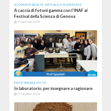
SCOPERTE
•
REALTÀ VIRTUALE E AUMENTATA
A caccia di fotoni gamma con l’INAF al
Festival della Scienza di Genova
7 Gennaio 2025
PROF SPAZIALI
•
PCTO
In laboratorio, per insegnare a ragionare
11 Ottobre 2024