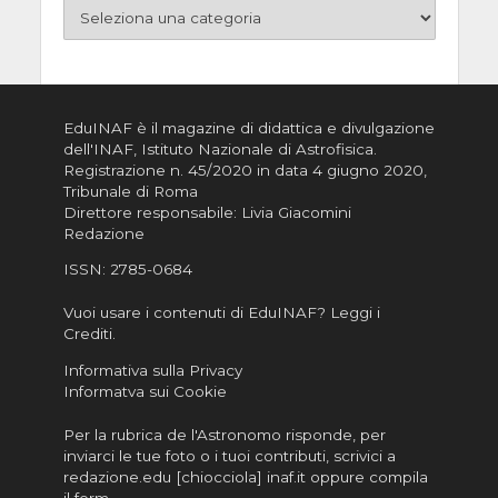
EduINAF è il magazine di didattica e divulgazione
dell'INAF,
Istituto Nazionale di Astrofisica
.
Registrazione n. 45/2020 in data 4 giugno 2020,
Tribunale di Roma
Direttore responsabile: Livia Giacomini
Redazione
ISSN:
2785-0684
Vuoi usare i contenuti di EduINAF?
Leggi i
Crediti
.
Informativa sulla Privacy
Informatva sui Cookie
Per la rubrica de l'Astronomo risponde, per
inviarci le tue foto o i tuoi contributi, scrivici a
redazione.edu [chiocciola] inaf.it oppure
compila
il form