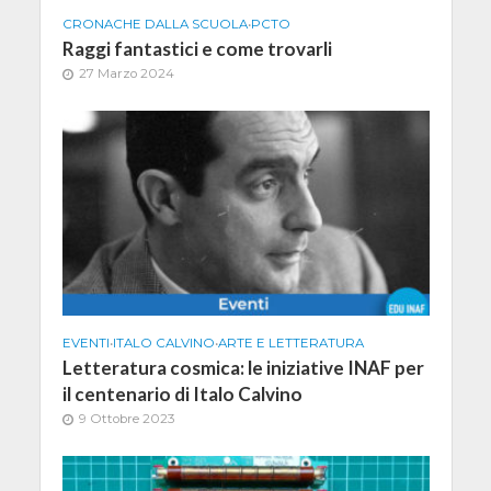
CRONACHE DALLA SCUOLA
•
PCTO
Raggi fantastici e come trovarli
27 Marzo 2024
EVENTI
•
ITALO CALVINO
•
ARTE E LETTERATURA
Letteratura cosmica: le iniziative INAF per
il centenario di Italo Calvino
9 Ottobre 2023