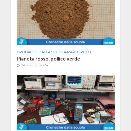
CRONACHE DALLA SCUOLA
•
MARTE
•
PCTO
Pianeta rosso, pollice verde
24 Maggio 2024