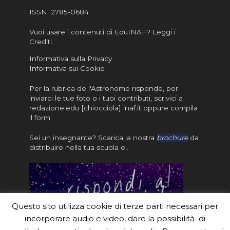
ISSN:
2785-0684
Vuoi usare i contenuti di EduINAF?
Leggi i
Crediti
.
Informativa sulla Privacy
Informatva sui Cookie
Per la rubrica de l'Astronomo risponde, per
inviarci le tue foto o i tuoi contributi, scrivici a
redazione.edu [chiocciola] inaf.it oppure
compila
il form
Sei un insegnante? Scarica la nostra
brochure
da
distribuire nella tua scuola e…
Questo sito utilizza cookie di terze parti necessari per
incorporare audio e video, dare la possibilità di