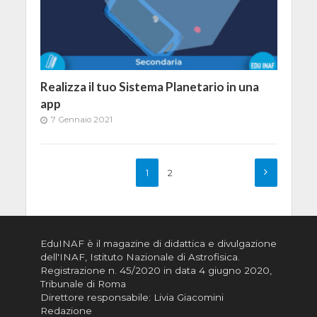
Realizza il tuo Sistema Planetario in una
app
7 Gennaio 2021
1
2
EduINAF è il magazine di didattica e divulgazione
dell'INAF,
Istituto Nazionale di Astrofisica
.
Registrazione n. 45/2020 in data 4 giugno 2020,
Tribunale di Roma
Direttore responsabile: Livia Giacomini
Redazione