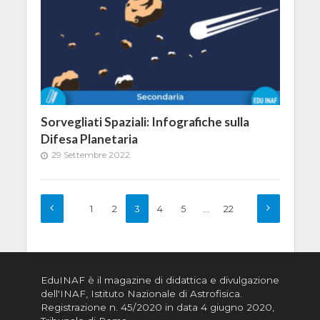
Sorvegliati Spaziali: Infografiche sulla
Difesa Planetaria
29 Settembre 2022
1
2
3
4
5
…
22
EduINAF è il magazine di didattica e divulgazione
dell'INAF,
Istituto Nazionale di Astrofisica
.
Registrazione n. 45/2020 in data 4 giugno 2020,