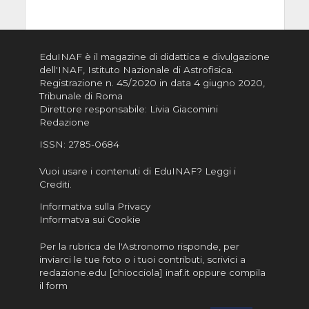
EduINAF è il magazine di didattica e divulgazione
dell'INAF,
Istituto Nazionale di Astrofisica
.
Registrazione n. 45/2020 in data 4 giugno 2020,
Tribunale di Roma
Direttore responsabile: Livia Giacomini
Redazione
ISSN:
2785-0684
Vuoi usare i contenuti di EduINAF?
Leggi i
Crediti
.
Informativa sulla Privacy
Informatva sui Cookie
Per la rubrica de l'Astronomo risponde, per
inviarci le tue foto o i tuoi contributi, scrivici a
redazione.edu [chiocciola] inaf.it oppure
compila
il form