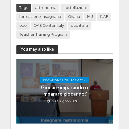
Tags
astronomia
costellazioni
formazione insegnanti
Ghana
IAU
INAF
oae
OAE Center Italy
oae italia
Teacher Training Program
You may also like
INSEGNARE L'ASTRONOMIA
Giocare imparando o
imparare giocando?
30 Giugno 2026