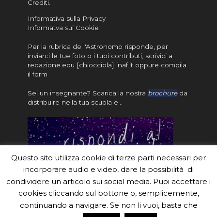
Crediti
.
Informativa sulla Privacy
Informatva sui Cookie
Per la rubrica de l'Astronomo risponde, per
inviarci le tue foto o i tuoi contributi, scrivici a
redazione.edu [chiocciola] inaf.it oppure
compila
il form
Sei un insegnante? Scarica la nostra
brochure
da
distribuire nella tua scuola e…
Questo sito utilizza cookie di terze parti necessari per
incorporare audio e video, dare la possibilità di
condividere un articolo sui social media. Puoi accettare i
cookies cliccando sul bottone o, semplicemente,
continuando a navigare. Se non li vuoi, basta che
#eduinaf #inaf #astronomyforabetterworld.