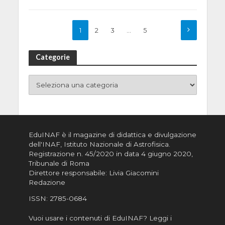
1
2
3
…
5
Categorie
EduINAF è il magazine di didattica e divulgazione
dell'INAF,
Istituto Nazionale di Astrofisica
.
Registrazione n. 45/2020 in data 4 giugno 2020,
Tribunale di Roma
Direttore responsabile: Livia Giacomini
Redazione
ISSN:
2785-0684
Vuoi usare i contenuti di EduINAF?
Leggi i