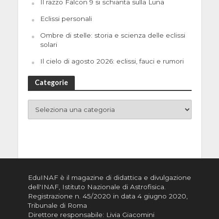
Il razzo Falcon 9 si schianta sulla Luna
Eclissi personali
Ombre di stelle: storia e scienza delle eclissi
solari
Il cielo di agosto 2026: eclissi, fauci e rumori
Categorie
EduINAF è il magazine di didattica e divulgazione
dell'INAF,
Istituto Nazionale di Astrofisica
.
Registrazione n. 45/2020 in data 4 giugno 2020,
Tribunale di Roma
Direttore responsabile: Livia Giacomini