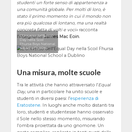
studenti un forte senso di appartenenza a
una comunità globale. Per molti di loro, è
stato il primo momento in cui il mondo non
era più qualcosa di lontano, ma una realtà
concreta fatta di volti e voci
racconta
L’Universo dell’Equal
l’insegnante
James Mac Eoin
.
Day nella Scoil
Fhursa Boys National
School a Dublino
Una misura, molte scuole
Tra le attività che hanno attraversato l’
Equal
Day
, una in particolare ha unito scuole e
studenti in diversi paesi: l’
esperienza di
Eratostene
. In luoghi anche molto distanti tra
loro, studenti e studentesse hanno osservato
il Sole nello stesso momento, misurando
l’ombra proiettata da uno gnomone. Un