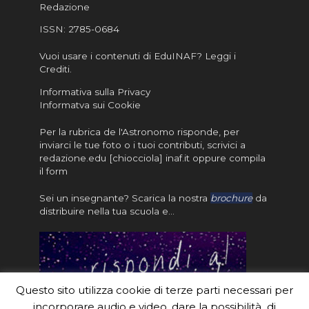
Redazione
ISSN:
2785-0684
Vuoi usare i contenuti di EduINAF?
Leggi i
Crediti
.
Informativa sulla Privacy
Informatva sui Cookie
Per la rubrica de l'Astronomo risponde, per
inviarci le tue foto o i tuoi contributi, scrivici a
redazione.edu [chiocciola] inaf.it oppure
compila
il form
Sei un insegnante? Scarica la nostra
brochure
da
distribuire nella tua scuola e…
Questo sito utilizza cookie di terze parti necessari per
incorporare audio e video, dare la possibilità di