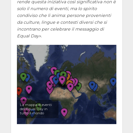
rende questa iniziativa così significativa non è
solo il numero di eventi, ma lo spirito
condiviso che li anima: persone provenienti
da culture, lingue e contesti diversi che si
incontrano per celebrare il messaggio di
Equal Day
.
La mappa di eventi
dell’Equal Day in
tutto il mondo