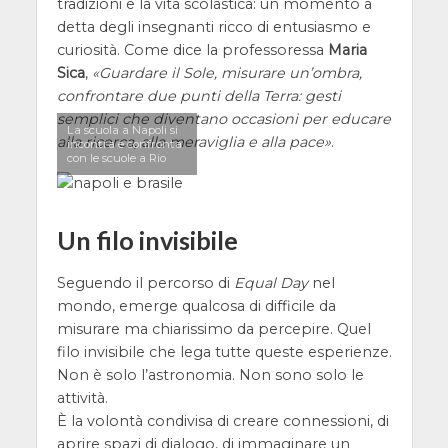
tradizioni e la vita scolastica: un momento a
detta degli insegnanti ricco di entusiasmo e
curiosità. Come dice la professoressa
Maria
Sica
,
Guardare il Sole, misurare un’ombra,
confrontare due punti della Terra: gesti
semplici che diventano occasioni per educare
La scuola a Napoli si
alla ricerca, alla meraviglia e alla pace
.
incontra e confronta
con le scuole a Rio
Un filo invisibile
Seguendo il percorso di
Equal Day
nel
mondo, emerge qualcosa di difficile da
misurare ma chiarissimo da percepire. Quel
filo invisibile che lega tutte queste esperienze.
Non è solo l’astronomia. Non sono solo le
attività.
È la volontà condivisa di creare connessioni, di
aprire spazi di dialogo, di immaginare un