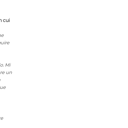
n cui
ne
guire
o. Mi
are un
a
due
re