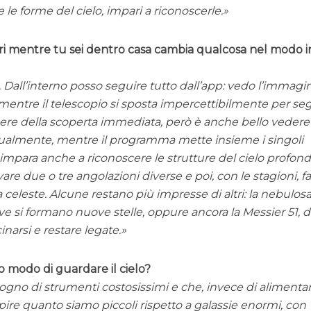
e le forme del cielo, impari a riconoscerle.
avori mentre tu sei dentro casa cambia qualcosa nel modo i
 Dall’interno posso seguire tutto dall’app: vedo l’immagi
, mentre il telescopio si sposta impercettibilmente per se
iacere della scoperta immediata, però è anche bello vedere
almente, mentre il programma mette insieme i singoli
impara anche a riconoscere le strutture del cielo profond
are due o tre angolazioni diverse e poi, con le stagioni, f
olta celeste. Alcune restano più impresse di altri: la nebulos
ove si formano nuove stelle, oppure ancora la
Messier 51
, 
narsi e restare legate.
sto modo di guardare il cielo?
gno di strumenti costosissimi e che, invece di alimenta
 capire quanto siamo piccoli rispetto a galassie enormi, con