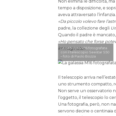
Non elimina le difficoltà, ma
tempo a disposizione, e sopr
aveva attraversato l’infanzia.
Da piccolo volevo fare l’as
padre, la collezione degli
Ur
Quando il padre è mancato, t
Ho pensato che forse potev
immaginato
.
La nebulosa M16 fotografata
con il telescopio Seestar S50
– foto di Paolo Bozza
Il telescopio arriva nell’est
uno strumento compatto, re
Non serve un osservatorio n
l’oggetto, il telescopio lo c
Una fotografia, però, non na
servono decine o centinaia 