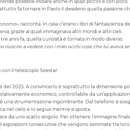
 rende possibile iniziare anche in spazi piccoli e con poco
attutto fa tornare in Paolo il desiderio quella passione c
tronomo
, racconta. In casa c’erano i libri di fantascienza d
ania
, grazie ai quali immaginava altri mondi e altri cieli.
re anni fa, quella curiosità è tornata in modo diverso.
o riuscire a vedere con i miei occhi cose che lui aveva 
ate del 2025. A convincerlo è soprattutto la dimensione pra
lativamente economico, controllabile da un’applicazion
é una strumentazione ingombrante. Dal telefono si sceg
erca nel cielo e lo segue mentre si sposta.
sce da uno scatto singolo. Per ottenere l’immagine final
di esposizioni consecutive che vengono sommate tra loro