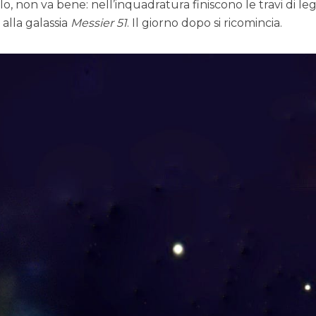
o, non va bene: nell’inquadratura finiscono le travi di le
 alla galassia
Messier 51
. Il giorno dopo si ricomincia.