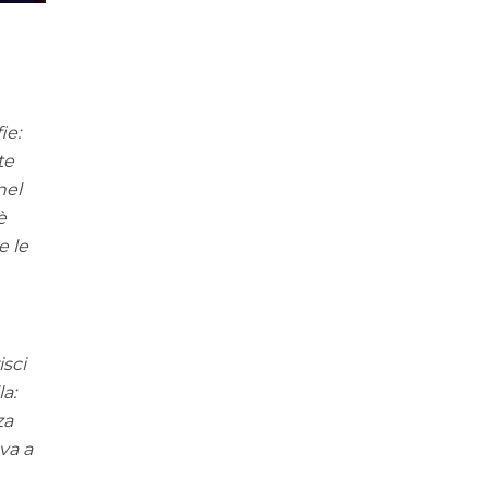
ie:
te
nel
è
e le
isci
la:
za
va a