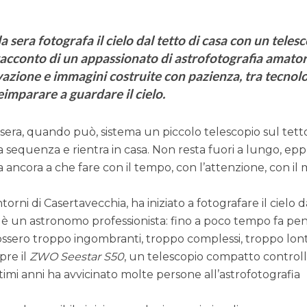
a sera fotografa il cielo dal tetto di casa con un teles
racconto di un appassionato di astrofotografia amator
vazione e immagini costruite con pazienza, tra tecnol
reimparare a guardare il cielo.
a sera, quando può, sistema un piccolo telescopio sul tett
 sequenza e rientra in casa. Non resta fuori a lungo, ep
ancora a che fare con il tempo, con l’attenzione, con il
ntorni di Casertavecchia, ha iniziato a fotografare il cielo 
è un astronomo professionista: fino a poco tempo fa pe
ssero troppo ingombranti, troppo complessi, troppo lon
pre il
ZWO Seestar S50
, un telescopio compatto controll
timi anni ha avvicinato molte persone all’astrofotografia