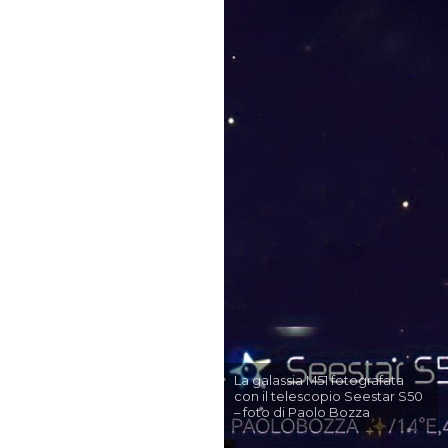
La galassia M51 fotografata
con il telescopio Seestar S50
– foto di Paolo Bozza