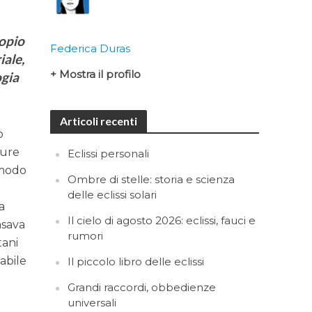
copio
Federica Duras
iale,
+ Mostra il profilo
ogia
Articoli recenti
o
pure
Eclissi personali
 modo
Ombre di stelle: storia e scienza
delle eclissi solari
da
Il cielo di agosto 2026: eclissi, fauci e
nsava
rumori
tani
abile
Il piccolo libro delle eclissi
Grandi raccordi, obbedienze
universali