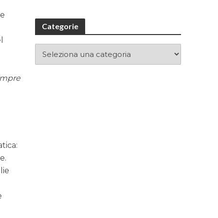
he
Categorie
el
sempre
tica:
e.
lie
e
.