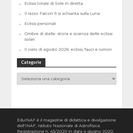
Eclissi totale di Sole in diretta
Il razzo Falcon 9 si schianta sulla Luna
Eclissi personali
Ombre di stelle: storia e scienza delle eclissi
solari
Il cielo di agosto 2026: eclissi, fauci e rumori
Categorie
EduINAF è il magazine di didattica e divulgazione
dell'INAF,
Istituto Nazionale di Astrofisica
.
Registrazione n. 45/2020 in data 4 giugno 2020,