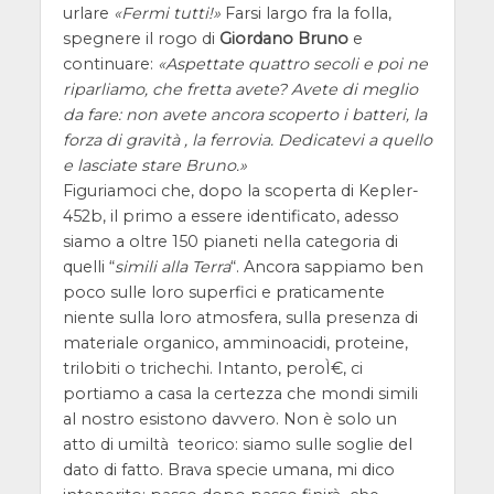
urlare
Fermi tutti!
Farsi largo fra la folla,
spegnere il rogo di
Giordano Bruno
e
continuare:
Aspettate quattro secoli e poi ne
riparliamo, che fretta avete? Avete di meglio
da fare: non avete ancora scoperto i batteri, la
forza di gravità , la ferrovia. Dedicatevi a quello
e lasciate stare Bruno.
Figuriamoci che, dopo la scoperta di Kepler-
452b, il primo a essere identificato, adesso
siamo a oltre 150 pianeti nella categoria di
quelli “
simili alla Terra
“. Ancora sappiamo ben
poco sulle loro superfici e praticamente
niente sulla loro atmosfera, sulla presenza di
materiale organico, amminoacidi, proteine,
trilobiti o trichechi. Intanto, peroÌ€, ci
portiamo a casa la certezza che mondi simili
al nostro esistono davvero. Non è solo un
atto di umiltà teorico: siamo sulle soglie del
dato di fatto. Brava specie umana, mi dico