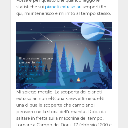
Forse è per questo che quando leggo le
statistiche sui
pianeti extrasolari
scoperti fin
qui, mi intenerisco e mi irrito al tempo stesso.
Illustrazione creata a
partire da
Vector
Landscape
,
Vector
Autumn Landscape
,
Music Festival
Camping
Mi spiego meglio. La scoperta dei pianeti
extrasolari non eÌ€ una
news
effimera: eÌ€
una di quelle scoperte che cambiano il
pensiero nella storia dell’umanità . Roba da
saltare in fretta sulla macchina del tempo,
tornare a Campo dei Fiori il 17 febbraio 1600 e