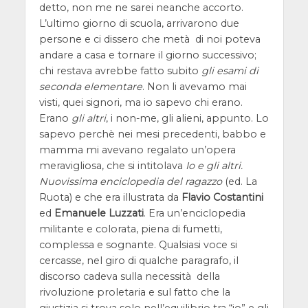
detto, non me ne sarei neanche accorto.
L’ultimo giorno di scuola, arrivarono due
persone e ci dissero che metà di noi poteva
andare a casa e tornare il giorno successivo;
chi restava avrebbe fatto subito
gli esami di
seconda elementare
. Non li avevamo mai
visti, quei signori, ma io sapevo chi erano.
Erano
gli altri
, i non-me, gli alieni, appunto. Lo
sapevo perchè nei mesi precedenti, babbo e
mamma mi avevano regalato un’opera
meravigliosa, che si intitolava
Io e gli altri.
Nuovissima enciclopedia del ragazzo
(ed. La
Ruota) e che era illustrata da
Flavio Costantini
ed
Emanuele Luzzati
. Era un’enciclopedia
militante e colorata, piena di fumetti,
complessa e sognante. Qualsiasi voce si
cercasse, nel giro di qualche paragrafo, il
discorso cadeva sulla necessità della
rivoluzione proletaria e sul fatto che la