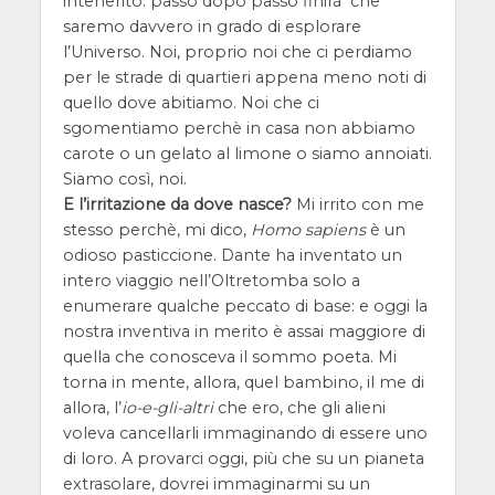
intenerito: passo dopo passo finirà che
saremo davvero in grado di esplorare
l’Universo. Noi, proprio noi che ci perdiamo
per le strade di quartieri appena meno noti di
quello dove abitiamo. Noi che ci
sgomentiamo perchè in casa non abbiamo
carote o un gelato al limone o siamo annoiati.
Siamo così, noi.
E l’irritazione da dove nasce?
Mi irrito con me
stesso perchè, mi dico,
Homo sapiens
è un
odioso pasticcione. Dante ha inventato un
intero viaggio nell’Oltretomba solo a
enumerare qualche peccato di base: e oggi la
nostra inventiva in merito è assai maggiore di
quella che conosceva il sommo poeta. Mi
torna in mente, allora, quel bambino, il me di
allora, l’
io-e-gli-altri
che ero, che gli alieni
voleva cancellarli immaginando di essere uno
di loro. A provarci oggi, più che su un pianeta
extrasolare, dovrei immaginarmi su un