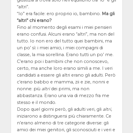
giustizia si trova solo nell’equilibrio tra “io” e gli
“altri”.
“Io” era facile: ero proprio io, bambino.
Ma gli
“altri” chi erano?
Fino al momento degli esami i miei pensieri
erano confusi. Alcuni erano “altri”, ma non del
tutto. Io non ero del tutto quei bambini, ma
un po’ sì: i miei amici, i miei compagni di
classe, la mia sorellina. Erano tutti un po’ me.
C’erano poi i bambini che non conoscevo,
certo, ma anche loro erano simili a me. I veri
candidati a essere gli altri erano gli adulti. Però
c’erano babbo e mamma, zii e zie, nonni e
nonne: più
altri
dei primi, ma non
abbastanza. Erano una via di mezzo fra me
stesso e il mondo.
Dopo quel giorni però, gli adulti veri, gli
altri
,
iniziarono a distinguersi più chiaramente. Ce
n’erano almeno di tre categorie diverse: gli
amici dei miei genitori, gli sconosciuti e i veri e