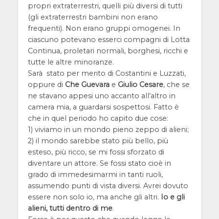
propri extraterrestri, quelli più diversi di tutti
(gli extraterrestri bambini non erano
frequenti). Non erano gruppi omogenei. In
ciascuno potevano esserci compagni di Lotta
Continua, proletari normali, borghesi, ricchi e
tutte le altre minoranze.
Sarà stato per merito di Costantini e Luzzati,
oppure di
Che Guevara
e
Giulio Cesare
, che se
ne stavano appesi uno accanto all’altro in
camera mia, a guardarsi sospettosi. Fatto è
che in quel periodo ho capito due cose:
1) viviamo in un mondo pieno zeppo di alieni;
2) il mondo sarebbe stato più bello, più
esteso, più ricco, se mi fossi sforzato di
diventare un attore. Se fossi stato cioè in
grado di immedesimarmi in tanti ruoli,
assumendo punti di vista diversi. Avrei dovuto
essere non solo io, ma anche gli altri.
Io e gli
alieni, tutti dentro di me
.