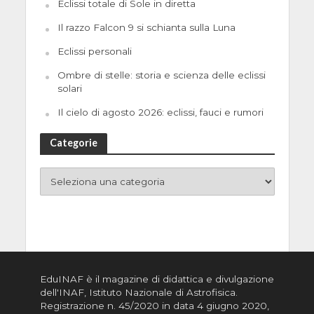
Eclissi totale di Sole in diretta
Il razzo Falcon 9 si schianta sulla Luna
Eclissi personali
Ombre di stelle: storia e scienza delle eclissi
solari
Il cielo di agosto 2026: eclissi, fauci e rumori
Categorie
EduINAF è il magazine di didattica e divulgazione
dell'INAF,
Istituto Nazionale di Astrofisica
.
Registrazione n. 45/2020 in data 4 giugno 2020,