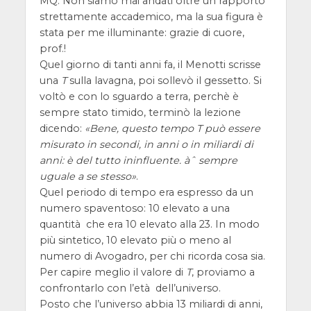
MQ. Non siamo mai andati oltre un rapporto
strettamente accademico, ma la sua figura è
stata per me illuminante: grazie di cuore,
prof.!
Quel giorno di tanti anni fa, il Menotti scrisse
una
T
sulla lavagna, poi sollevò il gessetto. Si
voltò e con lo sguardo a terra, perchè è
sempre stato timido, terminò la lezione
dicendo:
Bene, questo tempo
T
può essere
misurato in secondi, in anni o in miliardi di
anni: è del tutto ininfluente. àˆ sempre
uguale a se stesso
.
Quel periodo di tempo era espresso da un
numero spaventoso: 10 elevato a una
quantità che era 10 elevato alla 23. In modo
più sintetico, 10 elevato più o meno al
numero di Avogadro, per chi ricorda cosa sia.
Per capire meglio il valore di
T
, proviamo a
confrontarlo con l’età dell’universo.
Posto che l’universo abbia 13 miliardi di anni,