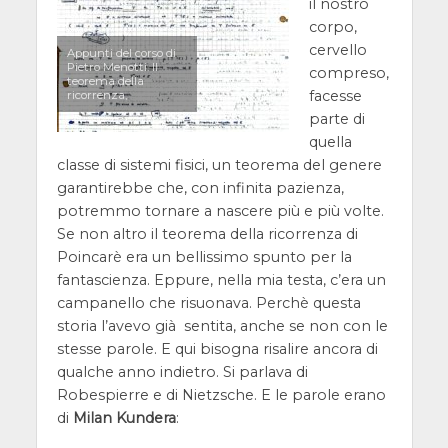
il nostro
corpo,
cervello
Appunti del corso di
Pietro Menotti. Il
compreso,
teorema della
facesse
ricorrenza,
parte di
quella
classe di sistemi fisici, un teorema del genere
garantirebbe che, con infinita pazienza,
potremmo tornare a nascere più e più volte.
Se non altro il teorema della ricorrenza di
Poincarè era un bellissimo spunto per la
fantascienza. Eppure, nella mia testa, c’era un
campanello che risuonava. Perchè questa
storia l’avevo già sentita, anche se non con le
stesse parole. E qui bisogna risalire ancora di
qualche anno indietro. Si parlava di
Robespierre e di Nietzsche. E le parole erano
di
Milan Kundera
: