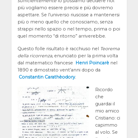
sufficientemente
lo possiamo decidere noi:
più vogliamo essere precisi e più dovremo
aspettare. Se l’universo riuscisse a mantenersi
più o meno quello che conosciamo, senza
strappi nello spazio o nel tempo, prima o poi
quel momento “di ritorno” arriverebbe.
Questo folle risultato è racchiuso nel
Teorema
della ricorrenza
, enunciato per la prima volta
dal matematico francese
Henri Poincarè
nel
1890 e dimostrato vent’anni dopo da
Constantin Carathèodory
.
Ricordo
che
guardai il
mio amico
Cristiano: ci
capimmo
al volo. Se