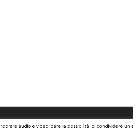
re i contenuti di EduINAF?
Per la rubrica de l'Astrono
orporare audio e video, dare la possibilità di condividere un 
rediti
.
risponde, per inviarci le tue 