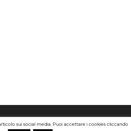
mo
Sei un insegnante? Scarica la nostra
articolo sui social media. Puoi accettare i cookies cliccando
foto o i
brochure
da distribuire nella tua