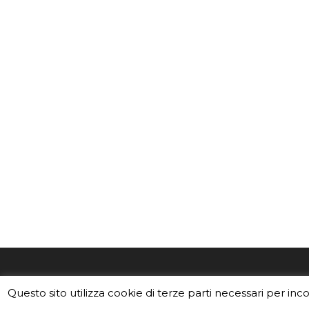
EduINAF è il magazine di didattica e
Vuoi usa
Questo sito utilizza cookie di terze parti necessari per inc
divulgazione dell'INAF,
Istituto
Leggi i C