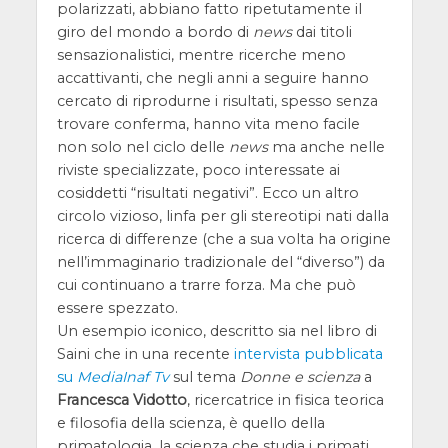
polarizzati, abbiano fatto ripetutamente il
giro del mondo a bordo di
news
dai titoli
sensazionalistici, mentre ricerche meno
accattivanti, che negli anni a seguire hanno
cercato di riprodurne i risultati, spesso senza
trovare conferma, hanno vita meno facile
non solo nel ciclo delle
news
ma anche nelle
riviste specializzate, poco interessate ai
cosiddetti “risultati negativi”. Ecco un altro
circolo vizioso, linfa per gli stereotipi nati dalla
ricerca di differenze (che a sua volta ha origine
nell’immaginario tradizionale del “diverso”) da
cui continuano a trarre forza. Ma che può
essere spezzato.
Un esempio iconico, descritto sia nel libro di
Saini che in una recente
intervista pubblicata
su
MediaInaf Tv
sul tema
Donne e scienza
a
Francesca Vidotto
, ricercatrice in fisica teorica
e filosofia della scienza, è quello della
primatologia, la scienza che studia i primati,