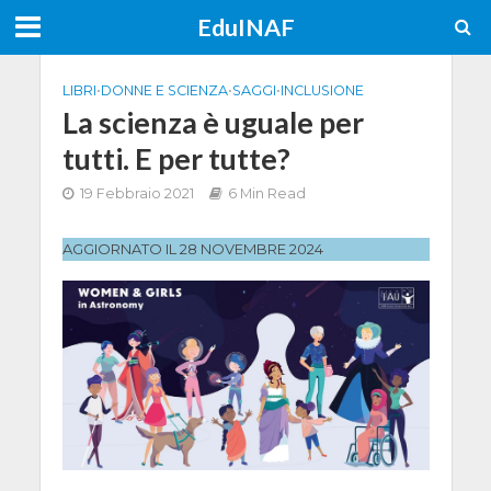
EduINAF
LIBRI
•
DONNE E SCIENZA
•
SAGGI
•
INCLUSIONE
La scienza è uguale per
tutti. E per tutte?
19 Febbraio 2021
6 Min Read
AGGIORNATO IL 28 NOVEMBRE 2024