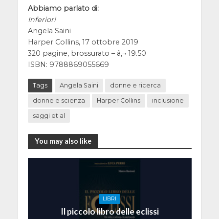
Abbiamo parlato di:
Inferiori
Angela Saini
Harper Collins, 17 ottobre 2019
320 pagine, brossurato – â‚¬ 19.50
ISBN: 9788869055669
Tags
Angela Saini
donne e ricerca
donne e scienza
Harper Collins
inclusione
saggi et al
You may also like
LIBRI
Il piccolo libro delle eclissi