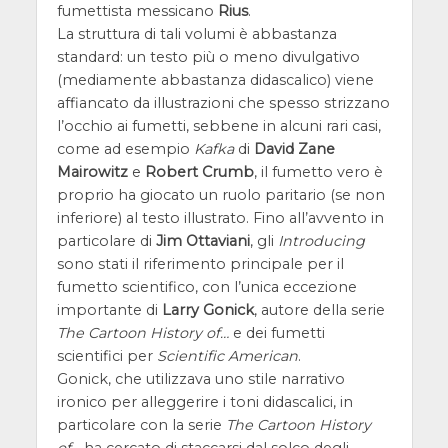
fumettista messicano
Rius
.
La struttura di tali volumi è abbastanza
standard: un testo più o meno divulgativo
(mediamente abbastanza didascalico) viene
affiancato da illustrazioni che spesso strizzano
l’occhio ai fumetti, sebbene in alcuni rari casi,
come ad esempio
Kafka
di
David Zane
Mairowitz
e
Robert Crumb
, il fumetto vero è
proprio ha giocato un ruolo paritario (se non
inferiore) al testo illustrato. Fino all’avvento in
particolare di
Jim Ottaviani
, gli
Introducing
sono stati il riferimento principale per il
fumetto scientifico, con l’unica eccezione
importante di
Larry Gonick
, autore della serie
The Cartoon History of…
e dei fumetti
scientifici per
Scientific American
.
Gonick, che utilizzava uno stile narrativo
ironico per alleggerire i toni didascalici, in
particolare con la serie
The Cartoon History
of…
ha cercato di staccarsi dal solco degli