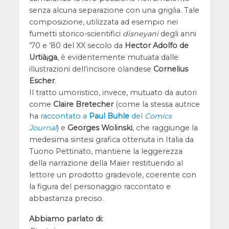
senza alcuna separazione con una griglia. Tale
composizione, utilizzata ad esempio nei
fumetti storico-scientifici
disneyani
degli anni
’70 e ’80 del XX secolo da
Hector Adolfo de
Urtià¡ga
, è evidentemente mutuata dalle
illustrazioni dell’incisore olandese
Cornelius
Escher
.
Il tratto umoristico, invece, mutuato da autori
come
Claire Bretecher
(come la stessa autrice
ha
raccontato a
Paul Buhle
del
Comics
Journal
) e
Georges Wolinski
, che raggiunge la
medesima sintesi grafica ottenuta in Italia da
Tuono Pettinato, mantiene la leggerezza
della narrazione della Maier restituendo al
lettore un prodotto gradevole, coerente con
la figura del personaggio raccontato e
abbastanza preciso.
Abbiamo parlato di: