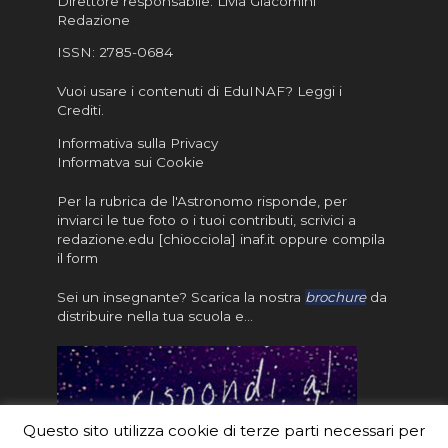
Direttore responsabile: Livia Giacomini
Redazione
ISSN:
2785-0684
Vuoi usare i contenuti di EduINAF?
Leggi i
Crediti
.
Informativa sulla Privacy
Informatva sui Cookie
Per la rubrica de l'Astronomo risponde, per
inviarci le tue foto o i tuoi contributi, scrivici a
redazione.edu [chiocciola] inaf.it oppure
compila
il form
Sei un insegnante? Scarica la nostra
brochure
da
distribuire nella tua scuola e…
Questo sito utilizza cookie di terze parti necessari per