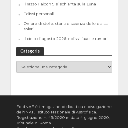
Il razzo Falcon 9 si schianta sulla Luna
Eclissi personali
Ombre di stelle: storia e scienza delle eclissi
solari
Il cielo di agosto 2026: eclissi, fauci e rumori
Categorie
EduINAF è il magazine di didattica e divulgazione
dell'INAF,
Istituto Nazionale di Astrofisica
.
Registrazione n. 45/2020 in data 4 giugno 2020,
Tribunale di Roma