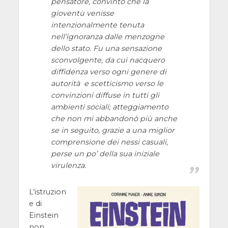
pensatore, convinto che la
gioventù venisse
intenzionalmente tenuta
nell’ignoranza dalle menzogne
dello stato. Fu una sensazione
sconvolgente, da cui nacquero
diffidenza verso ogni genere di
autorità e scetticismo verso le
convinzioni diffuse in tutti gli
ambienti sociali; atteggiamento
che non mi abbandonò più anche
se in seguito, grazie a una miglior
comprensione dei nessi casuali,
perse un po’ della sua iniziale
virulenza.
L’istruzion
e di
Einstein
non