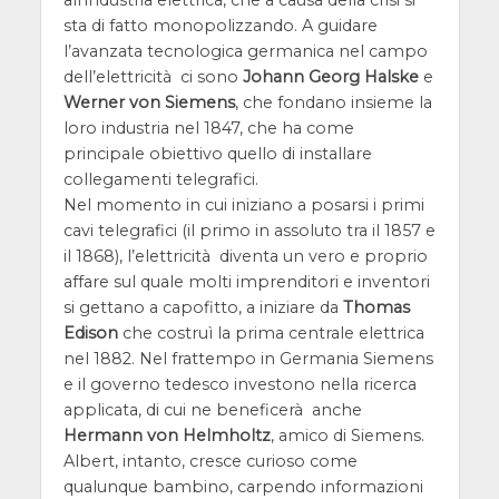
all’industria elettrica, che a causa della crisi si
sta di fatto monopolizzando. A guidare
l’avanzata tecnologica germanica nel campo
dell’elettricità ci sono
Johann Georg Halske
e
Werner von Siemens
, che fondano insieme la
loro industria nel 1847, che ha come
principale obiettivo quello di installare
collegamenti telegrafici.
Nel momento in cui iniziano a posarsi i primi
cavi telegrafici (il primo in assoluto tra il 1857 e
il 1868), l’elettricità diventa un vero e proprio
affare sul quale molti imprenditori e inventori
si gettano a capofitto, a iniziare da
Thomas
Edison
che costruì la prima centrale elettrica
nel 1882. Nel frattempo in Germania Siemens
e il governo tedesco investono nella ricerca
applicata, di cui ne beneficerà anche
Hermann von Helmholtz
, amico di Siemens.
Albert, intanto, cresce curioso come
qualunque bambino, carpendo informazioni