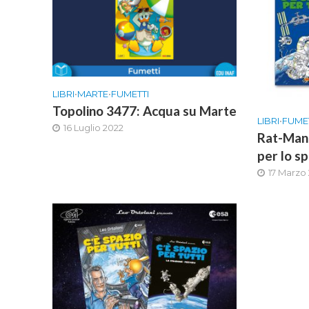
LIBRI
•
MARTE
•
FUMETTI
Topolino 3477: Acqua su Marte
LIBRI
•
FUME
16 Luglio 2022
Rat-Man 
per lo sp
17 Marzo