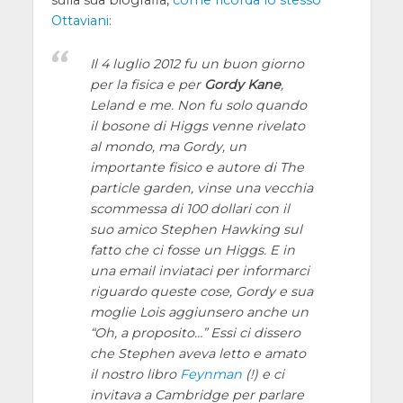
Ottaviani
:
Il 4 luglio 2012 fu un buon giorno
per la fisica e per
Gordy Kane
,
Leland e me. Non fu solo quando
il bosone di Higgs venne rivelato
al mondo, ma Gordy, un
importante fisico e autore di
The
particle garden
, vinse una vecchia
scommessa di 100 dollari con il
suo amico Stephen Hawking sul
fatto che ci fosse un Higgs. E in
una email inviataci per informarci
riguardo queste cose, Gordy e sua
moglie Lois aggiunsero anche un
“Oh, a proposito…” Essi ci dissero
che Stephen aveva letto e amato
il nostro libro
Feynman
(!) e ci
invitava a Cambridge per parlare