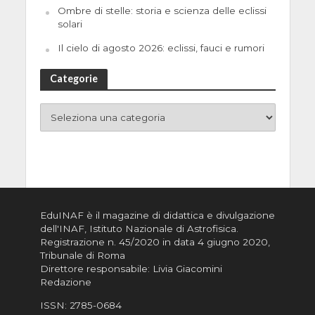
Ombre di stelle: storia e scienza delle eclissi
solari
Il cielo di agosto 2026: eclissi, fauci e rumori
Categorie
EduINAF è il magazine di didattica e divulgazione
dell'INAF,
Istituto Nazionale di Astrofisica
.
Registrazione n. 45/2020 in data 4 giugno 2020,
Tribunale di Roma
Direttore responsabile: Livia Giacomini
Redazione
ISSN:
2785-0684