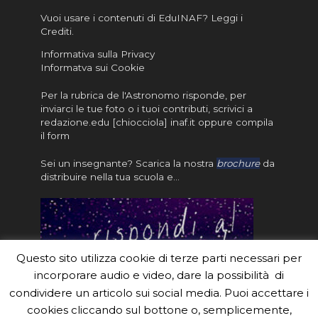
Vuoi usare i contenuti di EduINAF?
Leggi i
Crediti
.
Informativa sulla Privacy
Informatva sui Cookie
Per la rubrica de l'Astronomo risponde, per
inviarci le tue foto o i tuoi contributi, scrivici a
redazione.edu [chiocciola] inaf.it oppure
compila
il form
Sei un insegnante? Scarica la nostra
brochure
da
distribuire nella tua scuola e…
Questo sito utilizza cookie di terze parti necessari per
incorporare audio e video, dare la possibilità di
condividere un articolo sui social media. Puoi accettare i
cookies cliccando sul bottone o, semplicemente,