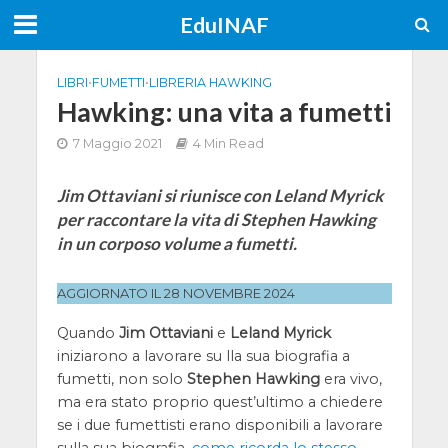
EduINAF
LIBRI
•
FUMETTI
•
LIBRERIA HAWKING
Hawking: una vita a fumetti
7 Maggio 2021
4 Min Read
Jim Ottaviani si riunisce con Leland Myrick
per raccontare la vita di Stephen Hawking
in un corposo volume a fumetti.
AGGIORNATO IL 28 NOVEMBRE 2024
Quando
Jim Ottaviani
e
Leland Myrick
iniziarono a lavorare su lla sua biografia a
fumetti, non solo
Stephen Hawking
era vivo,
ma era stato proprio quest’ultimo a chiedere
se i due fumettisti erano disponibili a lavorare
sulla sua biografia,
come ricorda lo stesso