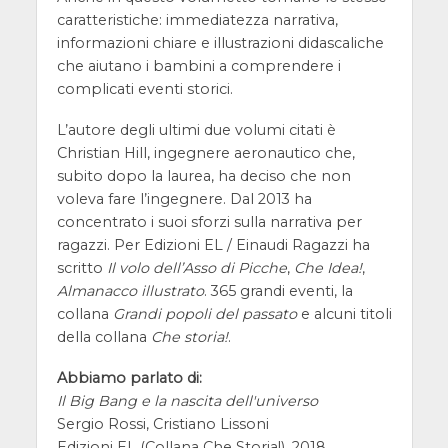
caratteristiche: immediatezza narrativa,
informazioni chiare e illustrazioni didascaliche
che aiutano i bambini a comprendere i
complicati eventi storici.
L’autore degli ultimi due volumi citati è
Christian Hill, ingegnere aeronautico che,
subito dopo la laurea, ha deciso che non
voleva fare l’ingegnere. Dal 2013 ha
concentrato i suoi sforzi sulla narrativa per
ragazzi. Per Edizioni EL / Einaudi Ragazzi ha
scritto
Il volo dell’Asso di Picche
,
Che Idea!
,
Almanacco illustrato
. 365 grandi eventi, la
collana
Grandi popoli del passato
e alcuni titoli
della collana
Che storia!
.
Abbiamo parlato di:
Il Big Bang e la nascita dell'universo
Sergio Rossi, Cristiano Lissoni
Edizioni EL (Collana Che Storia!), 2018