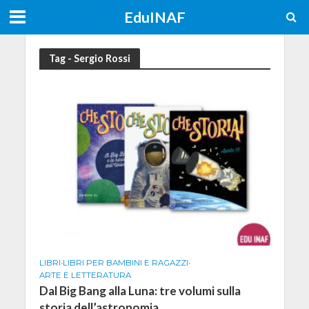
EduINAF
Tag - Sergio Rossi
LIBRI
•
LIBRI PER BAMBINI E RAGAZZI
•
ARTE E LETTERATURA
Dal Big Bang alla Luna: tre volumi sulla
storia dell’astronomia