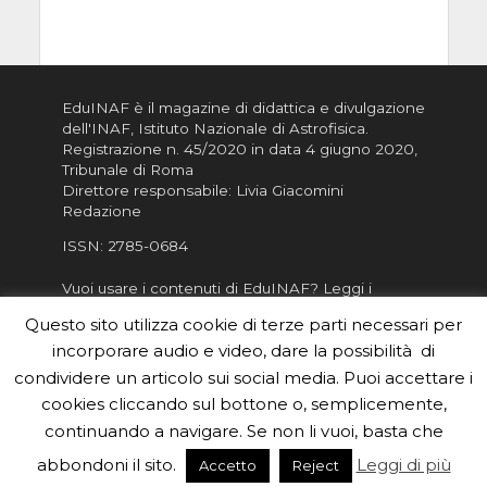
EduINAF è il magazine di didattica e divulgazione
dell'INAF,
Istituto Nazionale di Astrofisica
.
Registrazione n. 45/2020 in data 4 giugno 2020,
Tribunale di Roma
Direttore responsabile: Livia Giacomini
Redazione
ISSN:
2785-0684
Vuoi usare i contenuti di EduINAF?
Leggi i
Crediti
.
Questo sito utilizza cookie di terze parti necessari per
Informativa sulla Privacy
incorporare audio e video, dare la possibilità di
Informatva sui Cookie
condividere un articolo sui social media. Puoi accettare i
cookies cliccando sul bottone o, semplicemente,
Per la rubrica de l'Astronomo risponde, per
inviarci le tue foto o i tuoi contributi, scrivici a
continuando a navigare. Se non li vuoi, basta che
redazione.edu [chiocciola] inaf.it oppure
compila
abbondoni il sito.
Leggi di più
Accetto
Reject
il form