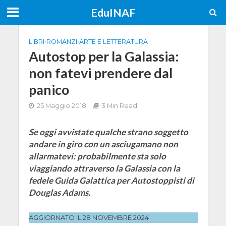
EduINAF
LIBRI
•
ROMANZI
•
ARTE E LETTERATURA
Autostop per la Galassia:
non fatevi prendere dal
panico
25 Maggio 2018
3 Min Read
Se oggi avvistate qualche strano soggetto
andare in giro con un asciugamano non
allarmatevi: probabilmente sta solo
viaggiando attraverso la Galassia con la
fedele Guida Galattica per Autostoppisti di
Douglas Adams.
AGGIORNATO IL 28 NOVEMBRE 2024