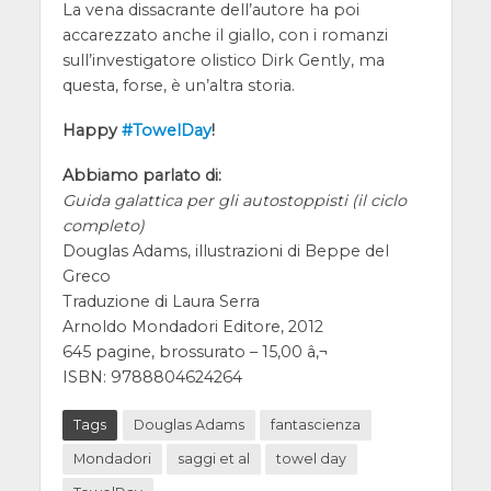
La vena dissacrante dell’autore ha poi
accarezzato anche il giallo, con i romanzi
sull’investigatore olistico Dirk Gently, ma
questa, forse, è un’altra storia.
Happy
#TowelDay
!
Abbiamo parlato di:
Guida galattica per gli autostoppisti (il ciclo
completo)
Douglas Adams, illustrazioni di Beppe del
Greco
Traduzione di Laura Serra
Arnoldo Mondadori Editore, 2012
645 pagine, brossurato – 15,00 â‚¬
ISBN: 9788804624264
Tags
Douglas Adams
fantascienza
Mondadori
saggi et al
towel day