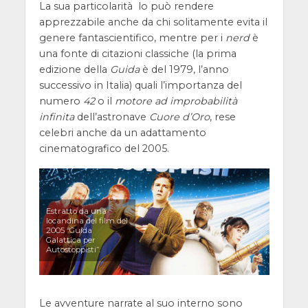
La sua particolarità lo può rendere
apprezzabile anche da chi solitamente evita il
genere fantascientifico, mentre per i
nerd
è
una fonte di citazioni classiche (la prima
edizione della
Guida
è del 1979, l’anno
successivo in Italia) quali l’importanza del
numero
42
o il
motore ad improbabilità
infinita
dell’astronave
Cuore d’Oro
, rese
celebri anche da un adattamento
cinematografico del 2005.
Estratto da una
locandina del film del
2005 “Guida
Galattica per
Autostoppisti”.
Le avventure narrate al suo interno sono