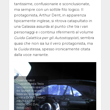
tantissime, confusionarie e sconclusionate,
ma sempre con un sottile filo logico. Il
protagonista, Arthur Dent, in apparenza
tipicamente inglese, si ritrova catapultato in
una Galassia assurda al punto che tra i vari
personaggi e i continui riferimenti al volume
Guida Galattica per gli Autostoppisti
, sembra
quasi che non sia lui il vero protagonista, ma
la
Guida
stessa, spesso ironicamente citata
dalla voce narrante.
Osservando il
cruscotto della Tesla
lanciata nello spazio
da SpaceX lo scorso 6
febbraio, si nota la
scritta DON’T PANIC!
(NON FATEVI
PRENDERE DAL
PANICO).