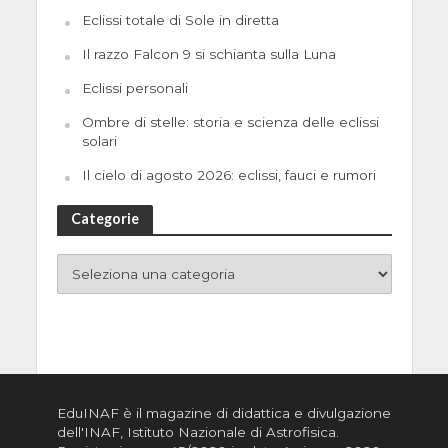
Eclissi totale di Sole in diretta
Il razzo Falcon 9 si schianta sulla Luna
Eclissi personali
Ombre di stelle: storia e scienza delle eclissi
solari
Il cielo di agosto 2026: eclissi, fauci e rumori
Categorie
EduINAF è il magazine di didattica e divulgazione
dell'INAF,
Istituto Nazionale di Astrofisica
.