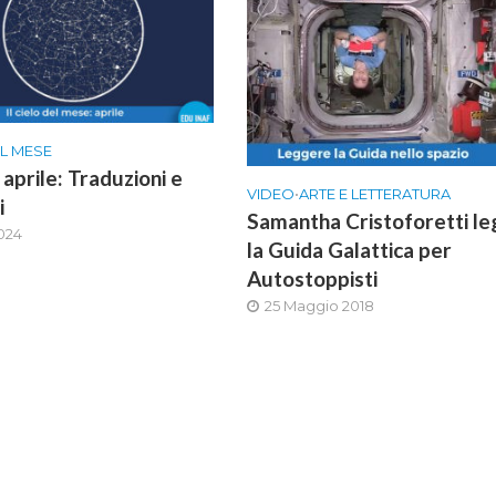
EL MESE
di aprile: Traduzioni e
VIDEO
•
ARTE E LETTERATURA
i
Samantha Cristoforetti l
2024
la Guida Galattica per
Autostoppisti
25 Maggio 2018