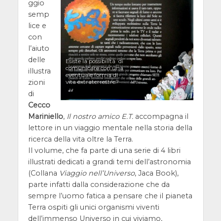
ggio
semp
lice e
con
l’aiuto
delle
Esiste la possibilità di
comunicare con una
illustra
eventuale forma di
zioni
vita extraterrestre?
di
Cecco
Mariniello
,
Il nostro amico E.T.
accompagna il
lettore in un viaggio mentale nella storia della
ricerca della vita oltre la Terra.
Il volume, che fa parte di una serie di 4 libri
illustrati dedicati a grandi temi dell’astronomia
(Collana
Viaggio nell’Universo
, Jaca Book),
parte infatti dalla considerazione che da
sempre l’uomo fatica a pensare che il pianeta
Terra ospiti gli unici organismi viventi
dell’immenso Universo in cui viviamo,