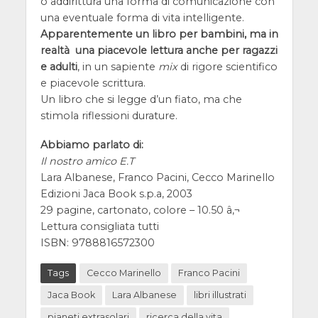
o addirittura una forma di comunicazione con
una eventuale forma di vita intelligente.
Apparentemente un libro per bambini, ma in
realtà una piacevole lettura anche per ragazzi
e adulti
, in un sapiente
mix
di rigore scientifico
e piacevole scrittura.
Un libro che si legge d’un fiato, ma che
stimola riflessioni durature.
Abbiamo parlato di:
Il nostro amico E.T
Lara Albanese, Franco Pacini, Cecco Marinello
Edizioni Jaca Book s.p.a, 2003
29 pagine, cartonato, colore – 10.50 â‚¬
Lettura consigliata tutti
ISBN: 9788816572300
Tags
Cecco Marinello
Franco Pacini
Jaca Book
Lara Albanese
libri illustrati
pianeti extrasolari
ricerca della vita