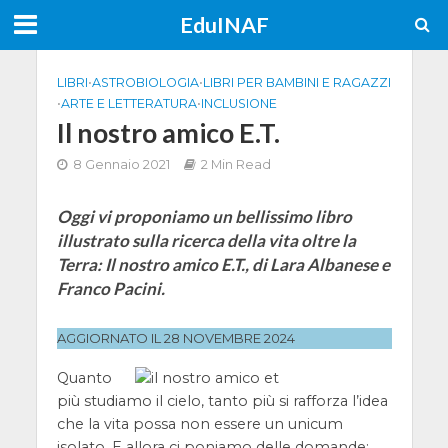
EduINAF
LIBRI
•
ASTROBIOLOGIA
•
LIBRI PER BAMBINI E RAGAZZI
•
ARTE E LETTERATURA
•
INCLUSIONE
Il nostro amico E.T.
8 Gennaio 2021
2 Min Read
Oggi vi proponiamo un bellissimo libro
illustrato sulla ricerca della vita oltre la
Terra: Il nostro amico E.T., di Lara Albanese e
Franco Pacini.
AGGIORNATO IL 28 NOVEMBRE 2024
Quanto
più studiamo il cielo, tanto più si rafforza l’idea
che la vita possa non essere un unicum
isolato. E allora ci poniamo delle domande: