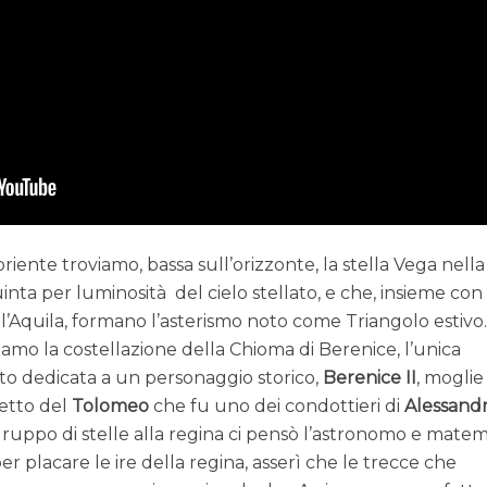
iente troviamo, bassa sull’orizzonte, la stella Vega nella
quinta per luminosità del cielo stellato, e che, insieme con
l’Aquila, formano l’asterismo noto come Triangolo estivo
viamo la costellazione della Chioma di Berenice, l’unica
lato dedicata a un personaggio storico,
Berenice II
, moglie
retto del
Tolomeo
che fu uno dei condottieri di
Alessand
 gruppo di stelle alla regina ci pensò l’astronomo e mate
er placare le ire della regina, asserì che le trecce che