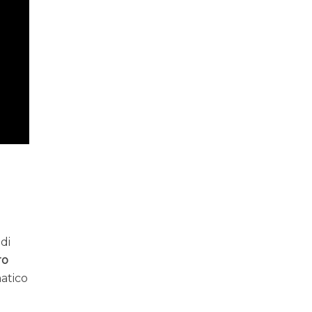
.
 di
ro
matico