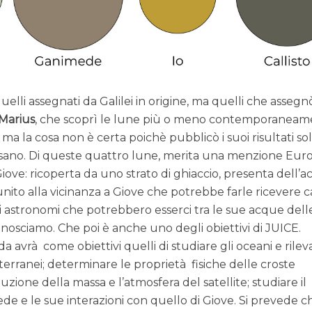
uelli assegnati da Galilei in origine, ma quelli che assegn
Marius
, che scoprì le lune più o meno contemporanea
, ma la cosa non è certa poichè pubblicò i suoi risultati so
pisano. Di queste quattro lune, merita una menzione Eur
iove: ricoperta da uno strato di ghiaccio, presenta dell’
 unito alla vicinanza a Giove che potrebbe farle ricevere 
li astronomi che potrebbero esserci tra le sue acque dell
conosciamo. Che poi è anche uno degli obiettivi di JUICE.
 avrà come obiettivi quelli di studiare gli oceani e rilev
terranei; determinare le proprietà fisiche delle croste
buzione della massa e l’atmosfera del satellite; studiare il
 e le sue interazioni con quello di Giove. Si prevede c