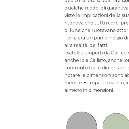
dedicò la loro scoperta a
Cos
qualche modo, gli garantiva 
viste le implicazioni della s
riteneva che tutti i corpi pr
di lune che ruotavano attorn
Terra era un primo indizio 
alla realtà dei fatti.
I satelliti scoperti da Galile
anche Io e Callisto, anche lo
confronto tra le dimensioni d
notare le dimensioni sono ab
mentre Europa, Luna e Io, in 
almeno in dimensioni.