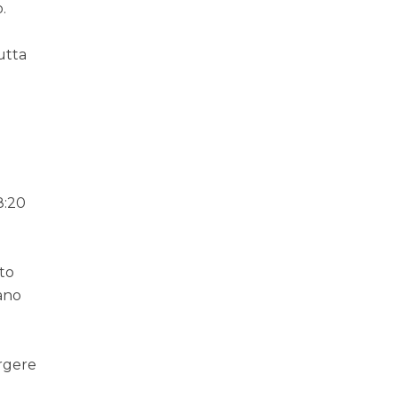
.
i
utta
 8:20
lto
mano
orgere