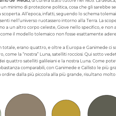
imo de’ Medici
, di cui era stato tutore nel 1605. La dedica,
un minimo di protezione politica, cosa che gli sarebbe se
ua scoperta. All’epoca, infatti, seguendo lo schema tolemaic
esenti nell’universo ruotassero intorno alla Terra. La scop
o a un altro corpo celeste, Giove nello specifico, e non a
di come il modello tolemaico non fosse esattamente ader
i, in totale, erano quattro, e oltre a Europa e Ganimede ci 
ro, come la “nostra” Luna, satelliti rocciosi. Qui sotto ved
ei quattro satelliti galileiani e la nostra Luna. Come pot
bastanza comparabili, con Ganimede e Callisto le più gra
ordine dalla più piccola alla più grande, risultano molto s