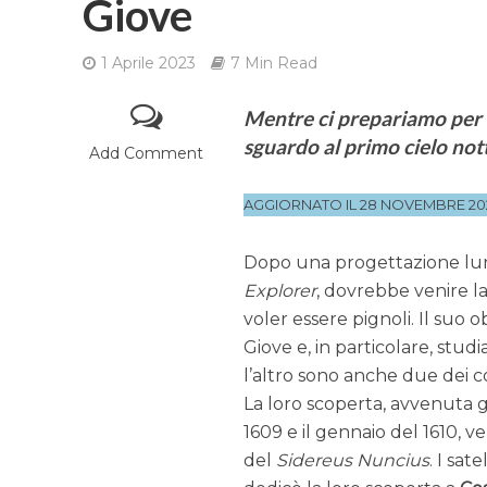
Giove
1 Aprile 2023
7 Min Read
Mentre ci prepariamo per i
sguardo al primo cielo not
Add Comment
AGGIORNATO IL 28 NOVEMBRE 20
Dopo una progettazione lung
Explorer
, dovrebbe venire la
voler essere pignoli. Il suo o
Giove e, in particolare, stu
l’altro sono anche due dei cos
La loro scoperta, avvenuta g
1609 e il gennaio del 1610, 
del
Sidereus Nuncius
. I sat