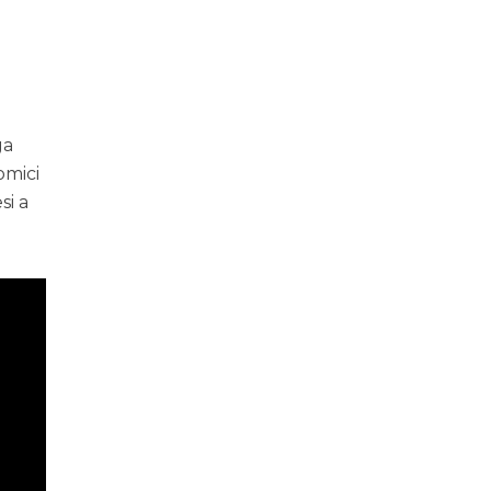
ga
omici
si a