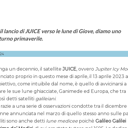
l lancio di JUICE verso le lune di Giove, diamo uno
turno primaverile.
24
a un decennio, il satellite
JUICE
, ovvero
Jupiter Icy M
nciato proprio in questo mese di aprile, il 13 aprile 2023 
biettivo, come intuibile dal nome, è quello di avvicinarsi a
diare le sue lune ghiacciate, Ganimede ed Europa, che tra
ì detti satelliti
galileiani
.
razie a una serie di osservazioni condotte tra il dicembre
venne annunciata nel marzo di quello stesso anno sulle p
elliti sono anche detti
lune medicee
poichè
Galileo Galilei