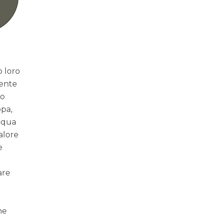
ò loro
mente
lo
opa,
acqua
calore
e
are
he