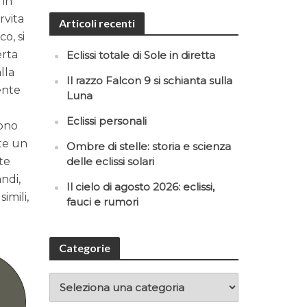
 in
rvita
Articoli recenti
o, si
erta
Eclissi totale di Sole in diretta
lla
Il razzo Falcon 9 si schianta sulla
ente
Luna
Eclissi personali
sono
ete un
Ombre di stelle: storia e scienza
ete
delle eclissi solari
ndi,
Il cielo di agosto 2026: eclissi,
imili,
fauci e rumori
Categorie