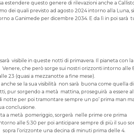
 estendere questo genere di rilevazioni anche a Callisto
primo dei quali previsto ad agosto 2024 intorno alla Luna, s
ntorno a Ganimede per dicembre 2034. E da lì in poi sarà t
rà visibile in queste notti di primavera. Il pianeta con la
 sarà Venere, che però sorge sui nostri orizzonti intorno alle
lle 23 (quasi a mezzanotte a fine mese).
 anche se la sua visibilità non sarà buona come quella di
fatti, pur sorgendo a metà mattina, proseguirà a essere a
 2 di notte per poi tramontare sempre un po’ prima man 
sua conclusione.
nta a metà pomeriggio, sorgerà nelle prime ore prima
 intorno alle 5:30 per poi anticipare sempre di più il suo s
 sopra l’orizzonte una decina di minuti prima delle 4.